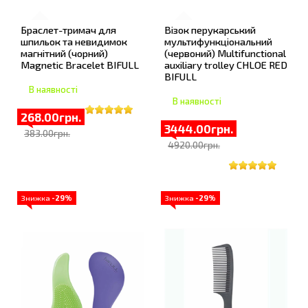
Браслет-тримач для
Візок перукарський
шпильок та невидимок
мультифункціональний
магнітний (чорний)
(червоний) Multifunctional
Magnetic Bracelet BIFULL
auxiliary trolley CHLOE RED
BIFULL
В наявності
В наявності
268.00грн.
3444.00грн.
383.00грн.
4920.00грн.
Знижка
-29%
Знижка
-29%