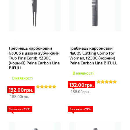
Гребінець карбоновий
Гребінець карбоновий
№006 з двома зубчиками
№009 Cutting Comb for
Two Pins Comb, t230С
Woman, t230С (чорний)
(чорний) Peine Carbon Line
Peine Carbon Line BIFULL
BIFULL
В наявності
В наявності
132.00грн.
132.00грн.
188.00грн.
188.00грн.
Знижка
-29%
Знижка
-29%