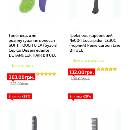
Гребінець для
Гребінець карбоновий
розплутування волосся
№004 Escarpidor, t230С
SOFT TOUCH LILA (бузок)
(чорний) Peine Carbon Line
Cepillo Desenredante
BIFULL
DETANGLER HAIR BIFULL
Немає в наявності
В наявності
132.00грн.
263.00грн.
188.00грн.
375.00грн.
Знижка
-29%
Знижка
-29%