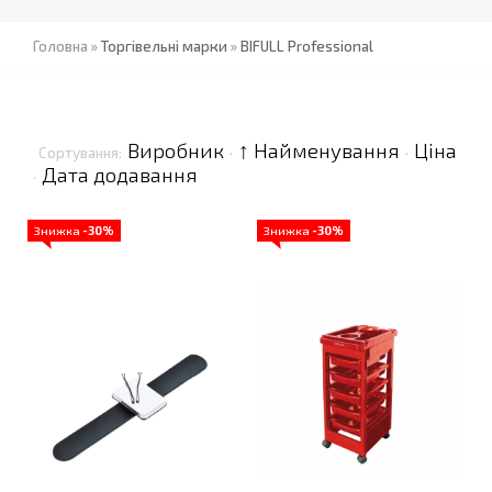
Головна
»
Торгівельні марки
»
BIFULL Professional
Виробник
↑ Найменування
Ціна
Сортування:
·
·
Дата додавання
·
Знижка
-30%
Знижка
-30%