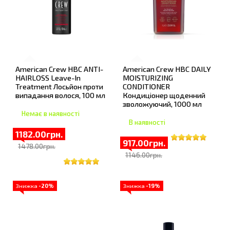
American Crew HBC ANTI-
American Crew HBC DAILY
HAIRLOSS Leave-In
MOISTURIZING
Treatment Лосьйон проти
CONDITIONER
випадання волося, 100 мл
Кондиціонер щоденний
зволожуючий, 1000 мл
Немає в наявності
В наявності
1182.00грн.
917.00грн.
1478.00грн.
1146.00грн.
Знижка
-20%
Знижка
-19%