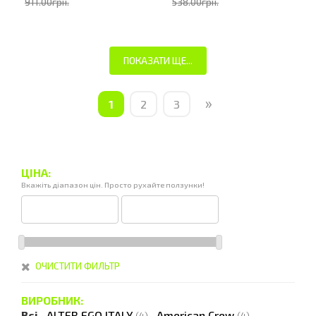
911.00грн.
538.00грн.
ПОКАЗАТИ ЩЕ...
»
1
2
3
ЦІНА:
Вкажіть діапазон цін. Просто рухайте ползунки!
ОЧИСТИТИ ФИЛЬТР
ВИРОБНИК:
Всі
·
ALTER EGO ITALY
·
American Crew
·