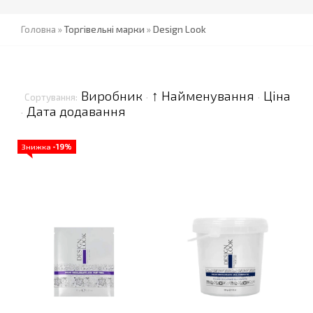
Головна
»
Торгівельні марки
»
Design Look
Виробник
↑ Найменування
Ціна
Сортування:
·
·
Дата додавання
·
Знижка
-19%