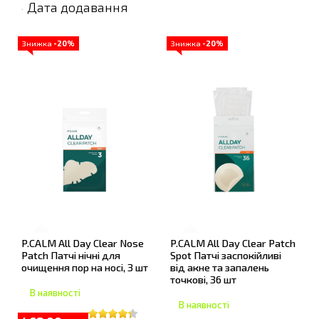
Дата додавання
·
Знижка
-20%
Знижка
-20%
P.CALM All Day Clear Nose
P.CALM All Day Clear Patch
Patch Патчі нічні для
Spot Патчі заспокійливі
очищення пор на носі, 3 шт
від акне та запалень
точкові, 36 шт
В наявності
В наявності