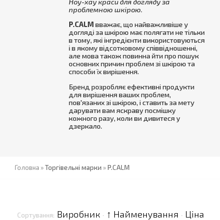
Ноу-хау краси для догляду за
проблемною шкірою.
P.CALM
вважає, що найважливіше у
догляді за шкірою має полягати не тільки
в тому, які інгредієнти використовуються
і в якому відсотковому співвідношенні,
але мова також повинна йти про пошук
основних причин проблем зі шкірою та
способи їх вирішення.
Бренд розробляє ефективні продукти
для вирішення ваших проблем,
пов'язаних зі шкірою, і ставить за мету
дарувати вам яскраву посмішку
кожного разу, коли ви дивитеся у
дзеркало.
Головна
»
Торгівельні марки
»
P.CALM
Виробник
↑ Найменування
Ціна
Сортування:
·
·