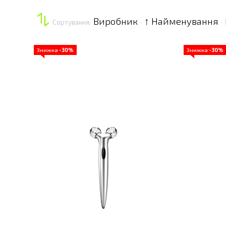
Виробник
↑ Найменування
Сортування:
·
·
Знижка
-30%
Знижка
-30%