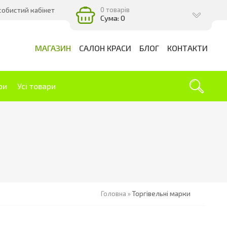
0 товарів
собистий кабінет
Сума: 0
МАГАЗИН
САЛОН КРАСИ
БЛОГ
КОНТАКТИ
ри
Усі товари
Головна
»
Торгівельні марки