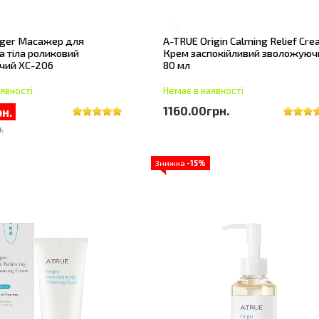
ger Масажер для
A-TRUE Origin Calming Relief Cr
а тіла роликовий
Крем заспокійливий зволожуюч
ий XC-206
80 мл
явності
Немає в наявності
1160.00грн.
н.
.
Знижка
-15%