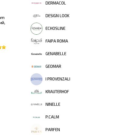
DERMACOL
DESIGN LOOK
eam
ий,
ECHOSLINE
FAIPA ROMA
GENABELLE
GEOMAR
I PROVENZALI
KRAUTERHOF
NINELLE
P.CALM
PARFEN