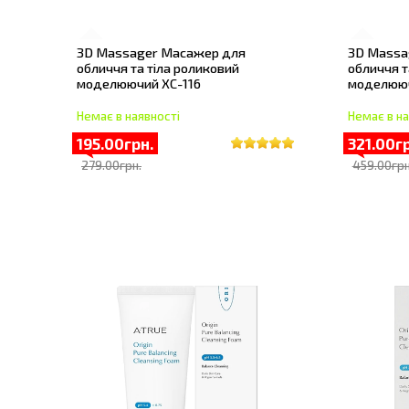
3D Massager Масажер для
3D Massa
обличчя та тіла роликовий
обличчя т
моделюючий XC-116
моделююч
Немає в наявності
Немає в на
195.00грн.
321.00гр
279.00грн.
459.00грн