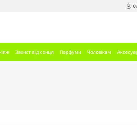
О
кіяж
Захист від сонця
Парфуми
Чоловікам
Аксесуа