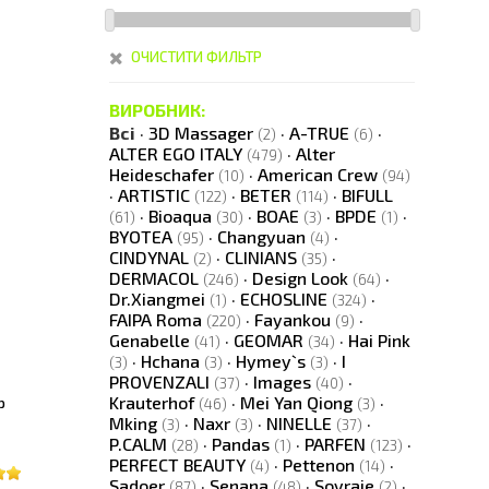
ОЧИСТИТИ ФИЛЬТР
ВИРОБНИК:
Всі
·
3D Massager
·
A-TRUE
·
(2)
(6)
ALTER EGO ITALY
·
Alter
(479)
Heideschafer
·
American Crew
(10)
(94)
·
ARTISTIC
·
BETER
·
BIFULL
(122)
(114)
·
Bioaqua
·
BOAE
·
BPDE
·
(61)
(30)
(3)
(1)
BYOTEA
·
Changyuan
·
(95)
(4)
CINDYNAL
·
CLINIANS
·
(2)
(35)
DERMACOL
·
Design Look
·
(246)
(64)
Dr.Xiangmei
·
ECHOSLINE
·
(1)
(324)
FAIPA Roma
·
Fayankou
·
(220)
(9)
Genabelle
·
GEOMAR
·
Hai Pink
(41)
(34)
·
Hchana
·
Hymey`s
·
I
(3)
(3)
(3)
PROVENZALI
·
Images
·
(37)
(40)
р
Krauterhof
·
Mei Yan Qiong
·
(46)
(3)
Mking
·
Naxr
·
NINELLE
·
(3)
(3)
(37)
P.CALM
·
Pandas
·
PARFEN
·
(28)
(1)
(123)
PERFECT BEAUTY
·
Pettenon
·
(4)
(14)
Sadoer
·
Senana
·
Soyraie
·
(87)
(48)
(2)