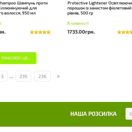
 Shampoo Шампунь проти
Protective Lightener Освітлююч
 іллюмінуючий для
порошок із захистом фіолетовий
го волосся, 950 мл
рівнів, 500 гр
і
В наявності
рн.
1733.00грн.
ПОКАЗАТИ ЩЕ...
»
3
...
235
236
НАША РОЗСИЛКА