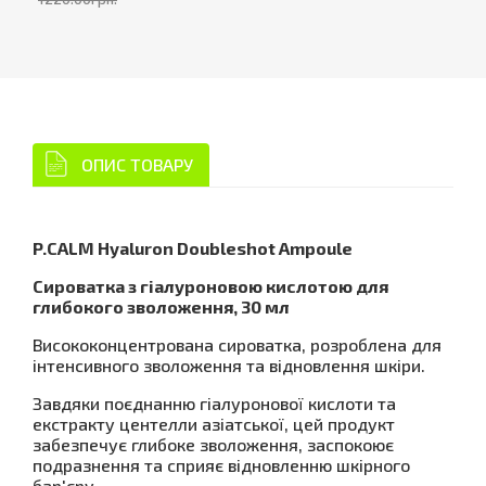
ОПИС ТОВАРУ
P.CALM Hyaluron Doubleshot Ampoule
Сироватка з гіалуроновою кислотою для
глибокого зволоження, 30 мл
Висококонцентрована сироватка, розроблена для
інтенсивного зволоження та відновлення шкіри.
Завдяки поєднанню гіалуронової кислоти та
екстракту центелли азіатської, цей продукт
забезпечує глибоке зволоження, заспокоює
подразнення та сприяє відновленню шкірного
бар'єру.