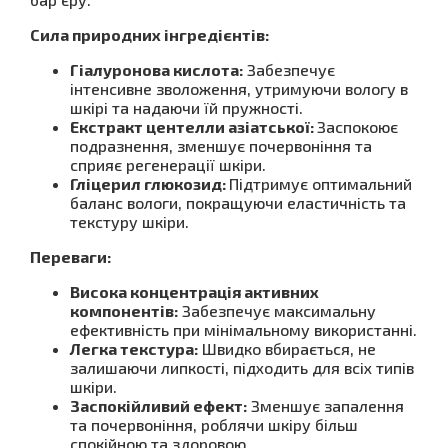
Сила природних інгредієнтів:
Гіалуронова кислота:
Забезпечує
інтенсивне зволоження, утримуючи вологу в
шкірі та надаючи їй пружності.
Екстракт центелли азіатської:
Заспокоює
подразнення, зменшує почервоніння та
сприяє регенерації шкіри.
Гліцерил глюкозид:
Підтримує оптимальний
баланс вологи, покращуючи еластичність та
текстуру шкіри.
Переваги:
Висока концентрація активних
компонентів:
Забезпечує максимальну
ефективність при мінімальному використанні.
Легка текстура:
Швидко вбирається, не
залишаючи липкості, підходить для всіх типів
шкіри.
Заспокійливий ефект:
Зменшує запалення
та почервоніння, роблячи шкіру більш
спокійною та здоровою.