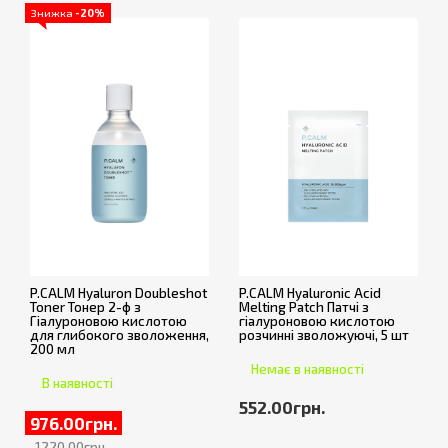
Знижка
-20%
P.CALM Hyaluron Doubleshot
P.CALM Hyaluronic Acid
Toner Тонер 2-ф з
Melting Patch Патчі з
Гіалуроновою кислотою
гіалуроновою кислотою
для глибокого зволоження,
розчинні зволожуючі, 5 шт
200 мл
Немає в наявності
В наявності
552.00грн.
976.00грн.
1220.00грн.