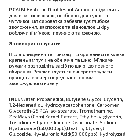
P.CALM Hyaluron Doubleshot Ampoule підходить
для всіх типів шкіри, особливо для сухої та
чутливої. Ця сироватка забезпечує глибоке
зволоження, заспокоює та відновлює шкіру,
роблячи її м'якою, пружною та сяючою.
Як використовувати:
Після очищення та тонізації шкіри нанесіть кілька
крапель ампули на обличчя та шию. М'якими
рухами розподіліть засіб по шкірі до повного
вбирання. Рекомендується використовувати
вранці та ввечері перед нанесенням
зволожуючого крему.
INCI:
Water, Propanediol, Butylene Glycol, Glycerin,
1,2-Hexanediol, Hydroxyacetophenone, Carbomer,
Glycereth-25 PCA Iso-stearate, Tromethamine,
ZeaMays (Corn) Kernel Extract, Ethylhexylglycerin,
Trisodium Ethylenediamine Disuccinate, Sodium
Hyaluronate(150,000ppb),Dextrin, Glyceryl
Glucoside, Hy-aluronic Acid(50,000ppb), Hydrolyzed