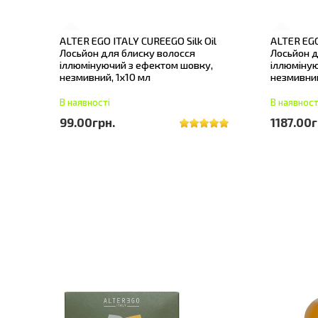
ALTER EGO ITALY CUREEGO Silk Oil
ALTER EGO
Лосьйон для блиску волосся
Лосьйон д
іллюмінуючий з ефектом шовку,
іллюміную
незмивний, 1х10 мл
незмивний
В наявності
В наявност
99.00грн.
1187.00г