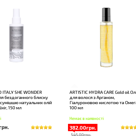
O ITALY SHE WONDER
ARTISTIC HYDRA CARE Gold oil Ол
ля бездоганного блиску
для волося з Арганом,
 сумішшю натуальних олій
Гіалуроновою кислотою та Омега
lixir, 150 мл
100 мл
і
Немає в наявності
грн.
382.00грн.
545.00грн.