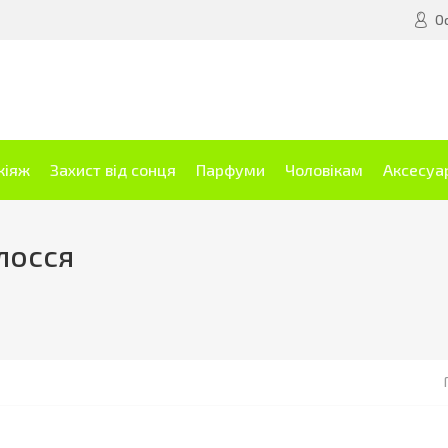
О
кіяж
Захист від сонця
Парфуми
Чоловікам
Аксесуа
олосся