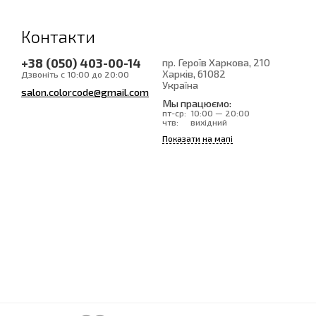
Контакти
+38 (050) 403-00-14
пр. Героїв Харкова, 210
Харків
, 61082
Дзвоніть с 10:00 до 20:00
Україна
salon.colorcode@gmail.com
Мы працюємо:
пт-ср:
10:00 — 20:00
чтв:
вихідний
Показати на мапі