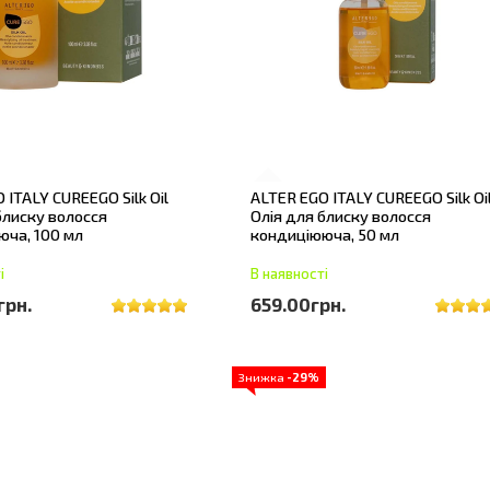
 ITALY CUREEGO Silk Oil
ALTER EGO ITALY CUREEGO Silk Oi
блиску волосся
Олія для блиску волосся
юча, 100 мл
кондиціююча, 50 мл
і
В наявності
грн.
659.00грн.
Знижка
-29%