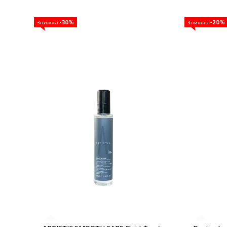
Знижка
-30%
Знижка
-20%