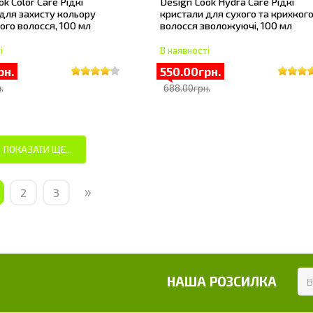
k Color Care Рідкі
Design Look Hydra Care Рідкі
для захисту кольору
кристали для сухого та крихког
го волосся, 100 мл
волосся зволожуючі, 100 мл
і
В наявності
рн.
550.00грн.
.
688.00грн.
ПОКАЗАТИ ЩЕ...
»
2
3
НАША РОЗСИЛКА