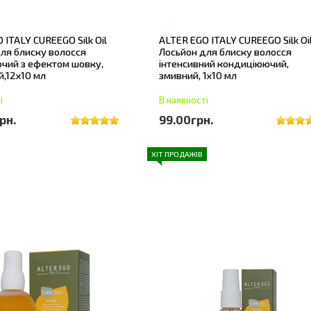
 ITALY CUREEGO Silk Oil
ALTER EGO ITALY CUREEGO Silk Oi
ля блиску волосся
Лосьйон для блиску волосся
чий з ефектом шовку,
інтенсивний кондиціюючий,
,12х10 мл
змивний, 1х10 мл
і
В наявності
рн.
99.00грн.
ХІТ ПРОДАЖІВ