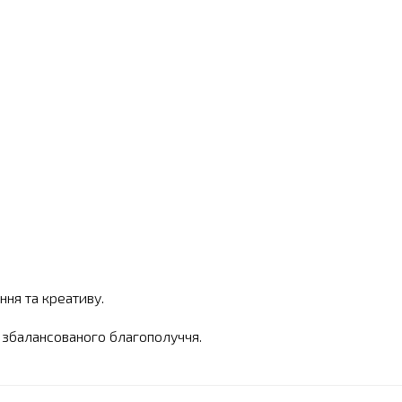
ня та креативу.
я збалансованого благополуччя.