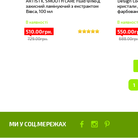
ARTISTIC SMOOTH CARE Fluid Флюїд
Design Loo
захисний ламінуючий з екстрактом
кристали 
Вівса, 100 мл
фарбовано
В наявності
В наявност
510.00грн.
550.00г
729.00грн.
688.00грн
1
МИ У СОЦ.МЕРЕЖАХ