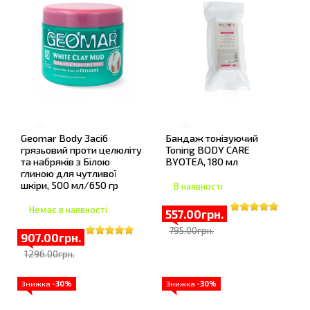
Geomar Body Засіб
Бандаж тонізуючий
грязьовий проти целюліту
Toning BODY CARE
та набряків з Білою
BYOTEA, 180 мл
глиною для чутливої
шкіри, 500 мл/650 гр
В наявності
Немає в наявності
557.00грн.
795.00грн.
907.00грн.
1296.00грн.
Знижка
-30%
Знижка
-30%