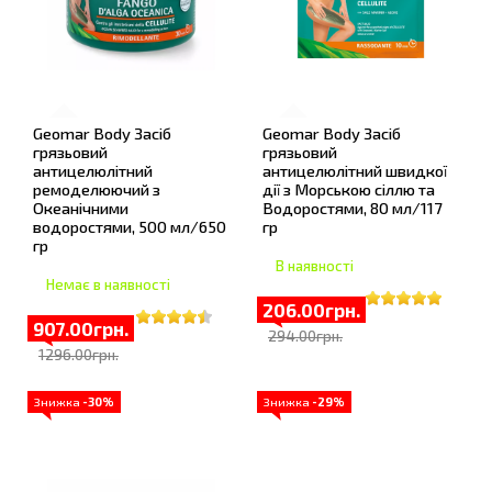
Geomar Body Засіб
Geomar Body Засіб
грязьовий
грязьовий
антицелюлітний
антицелюлітний швидкої
ремоделюючий з
дії з Морською сіллю та
Океанічними
Водоростями, 80 мл/117
водоростями, 500 мл/650
гр
гр
В наявності
Немає в наявності
206.00грн.
907.00грн.
294.00грн.
1296.00грн.
Знижка
-30%
Знижка
-29%