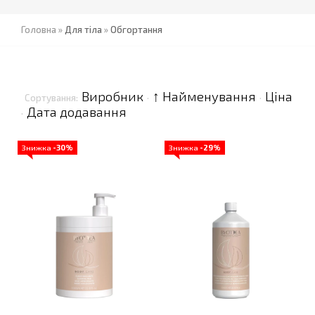
Головна
»
Для тіла
»
Обгортання
Виробник
↑ Найменування
Ціна
Сортування:
·
·
Дата додавання
·
Знижка
-30%
Знижка
-29%