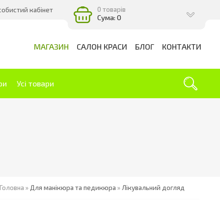
0 товарів
собистий кабінет
Сума: 0
МАГАЗИН
САЛОН КРАСИ
БЛОГ
КОНТАКТИ
ри
Усі товари
Головна
»
Для манікюра та педикюра
»
Лікувальний догляд