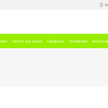
О
кіяж
Захист від сонця
Парфуми
Чоловікам
Аксесуа