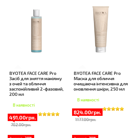
BYOTEA FACE CARE Pro
BYOTEA FACE CARE Pro
Засіб для зняття макіяжу
Маска для обличчя
з очей та обличчя
очищаюча інтенсивна для
заспокійливий 2-фазовий,
оновлення шкіри, 250 мл
200 мл
В наявності
В наявності
824.00грн.
491.00грн.
1177.00грн.
702.00грн.
Знижка
-29%
Знижка
-30%