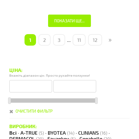
ПОКАЗАТИ ЩЕ...
»
1
2
3
...
11
12
ЦІНА:
Вкажіть діапазон цін. Просто рухайте ползунки!
ОЧИСТИТИ ФИЛЬТР
ВИРОБНИК:
Всі
·
A-TRUE
·
BYOTEA
·
CLINIANS
·
(5)
(14)
(16)
DERMACOL
·
Fayankou
·
Genabelle
·