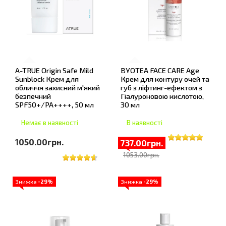
A-TRUE Origin Safe Mild
BYOTEA FACE CARE Age
Sunblock Крем для
Крем для контуру очей та
обличчя захисний м'який
губ з ліфтинг-ефектом з
безпечний
Гіалуроновою кислотою,
SPF50+/PA++++, 50 мл
30 мл
Немає в наявності
В наявності
1050.00грн.
737.00грн.
1053.00грн.
Знижка
-29%
Знижка
-29%