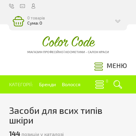
0 товарів
Сума: 0
Color Code
МАГАЗИН ПРОФЕСІЙНОЇ КОСМЕТИКИ - САЛОН КРАСИ
МЕНЮ
КАТЕГОРІЇ:
Бренди
Волосся
Засоби для всих типів
шкіри
144
позиціи у каталозі