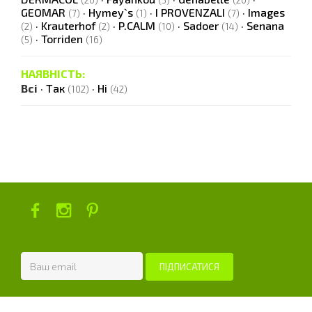
(20)
(5)
(20)
GEOMAR
·
Hymey`s
·
I PROVENZALI
·
Images
(7)
(1)
(7)
·
Krauterhof
·
P.CALM
·
Sadoer
·
Senana
(2)
(2)
(10)
(14)
·
Torriden
(5)
(16)
НАЯВНІСТЬ:
Всі
·
Так
·
Ні
(102)
(42)