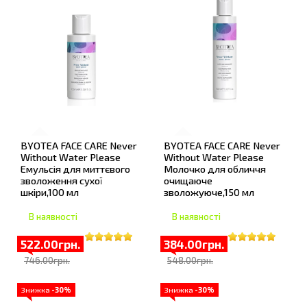
BYOTEA FACE CARE Never
BYOTEA FACE CARE Never
Without Water Please
Without Water Please
Емульсія для миттєвого
Молочко для обличчя
зволоження сухої
очищаюче
шкіри,100 мл
зволожуюче,150 мл
В наявності
В наявності
522.00грн.
384.00грн.
746.00грн.
548.00грн.
Знижка
-30%
Знижка
-30%