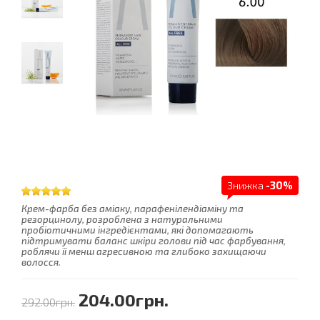
Знижка
-30%
Крем-фарба без аміаку, парафенілендіаміну та
резорцинолу, розроблена з натуральними
пробіотичними інгредієнтами, які допомагають
підтримувати баланс шкіри голови під час фарбування,
роблячи її менш агресивною та глибоко захищаючи
волосся.
204.00грн.
292.00грн.