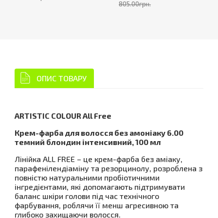
805.00грн.
ОПИС ТОВАРУ
ARTISTIC COLOUR All Free
Крем-фарба для волосся без амоніаку 6.00
темний блондин інтенсивний, 100 мл
Лінійка ALL FREE – це крем-фарба без аміаку,
парафенілендіаміну та резорцинолу, розроблена з
повністю натуральними пробіотичними
інгредієнтами, які допомагають підтримувати
баланс шкіри голови під час технічного
фарбування, роблячи її менш агресивною та
глибоко захищаючи волосся.