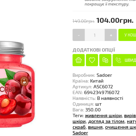
покращує її текстуру.
104.00грн.
149.00грн.
-
+
ДОДАТКОВІ ОПЦІЇ
ШВИД
Виробник
:
Sadoer
Країна
:
Китай
Артикул
:
ASC6072
EAN
:
6942349716072
Наявність
:
В наявності
Одиниця
:
шт
Вага
:
350.00
Теги:
живлення шкіри
,
вирі
шкіри
,
догляд за тілом
,
нат
скраб
,
вишня
,
очищення шк
Sadoer