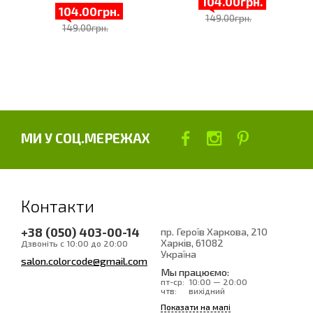
104.00грн.
104.00грн.
149.00грн.
149.00грн.
МИ У СОЦ.МЕРЕЖАХ
Контакти
+38 (050) 403-00-14
пр. Героїв Харкова, 210
Харків
, 61082
Дзвоніть с 10:00 до 20:00
Україна
salon.colorcode@gmail.com
Мы працюємо:
пт-ср:
10:00 — 20:00
чтв:
вихідний
Показати на мапі