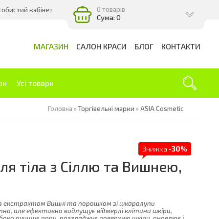
0 товарів
собистий кабінет
Сума: 0
МАГАЗИН
САЛОН КРАСИ
БЛОГ
КОНТАКТИ
ри
Усі товари
Головна
»
Торгівельні марки
»
ASIA Cosmetic
Знижка
-30%
ля тіла з Сіллю та Вишнею,
 з екстрактом Вишні та порошком зі шкаралупи
тно, але ефективно видлущує відмерлі клітини шкіри,
боко очищує пори, розгладжує поверхню шкіри, оновлює і