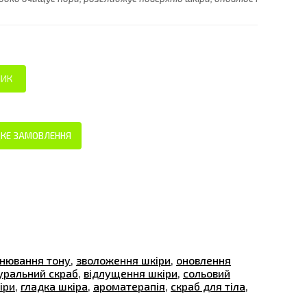
КЕ ЗАМОВЛЕННЯ
внювання тону
,
зволоження шкіри
,
оновлення
уральний скраб
,
відлущення шкіри
,
сольовий
іри
,
гладка шкіра
,
ароматерапія
,
скраб для тіла
,