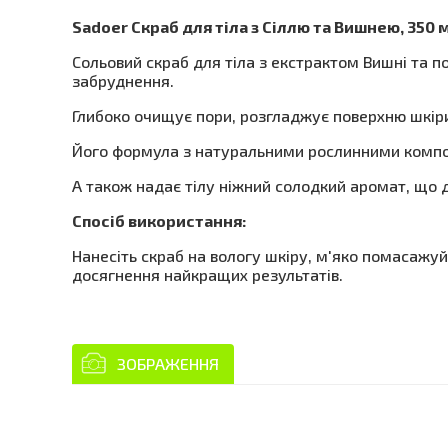
Sadoer Скраб для тіла з Сіллю та Вишнею, 350 
Сольовий скраб для тіла з екстрактом Вишні та п
забруднення.
Глибоко очищує пори, розгладжує поверхню шкіри,
Його формула з натуральними рослинними компоне
А також надає тілу ніжний солодкий аромат, що д
Спосіб використання:
Нанесіть скраб на вологу шкіру, м'яко помасажу
досягнення найкращих результатів.
ЗОБРАЖЕННЯ