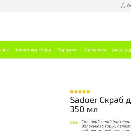
О
кіяж
Захист від сонця
Парфуми
Чоловікам
Аксесуа
Sadoer Скраб д
350 мл
Сольовий скраб для тіла
Волоського горіху деліка
видаляє забруднення. Гли