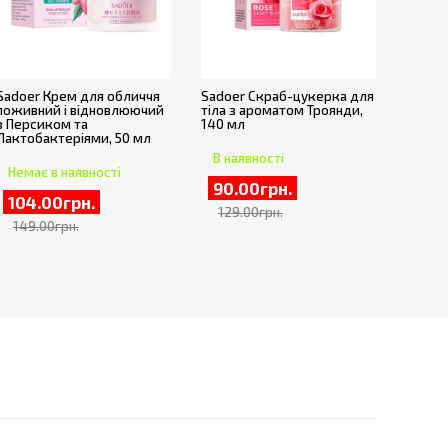
Sadoer Крем для обличчя
Sadoer Скраб-цукерка для
поживний і відновлюючий
тіла з ароматом Троянди,
з Персиком та
140 мл
Лактобактеріями, 50 мл
В наявності
Немає в наявності
90.00грн.
104.00грн.
129.00грн.
149.00грн.