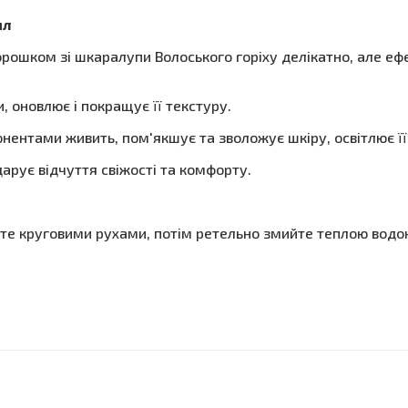
мл
орошком зі шкаралупи Волоського горіху делікатно, але еф
 оновлює і покращує її текстуру.
нтами живить, пом'якшує та зволожує шкіру, освітлює її т
арує відчуття свіжості та комфорту.
йте круговими рухами, потім ретельно змийте теплою водо