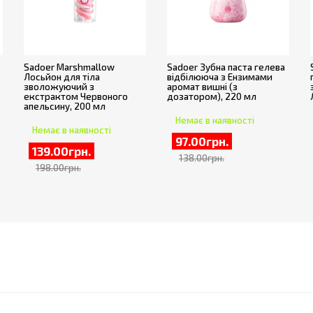
Sadoer Marshmallow
Sadoer Зубна паста гелева
Лосьйон для тіла
відбілююча з Ензимами
зволожуючий з
аромат вишні (з
екстрактом Червоного
дозатором), 220 мл
апельсину, 200 мл
Немає в наявності
Немає в наявності
97.00грн.
139.00грн.
138.00грн.
198.00грн.