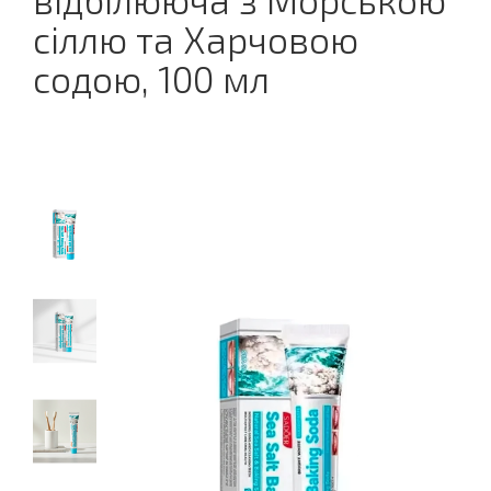
відбілююча з Морською
сіллю та Харчовою
содою, 100 мл