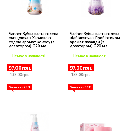
Sadoer Зубна паста гелева
Sadoer Зубна паста гелева
очищуюча з Харчовою
відбілююча з Пробіотиком
содою аромат кокосу (з
аромат лаванди (з
дозатором), 220 мл
дозатором), 220 мл
Немає в наявності
Немає в наявності
97.00грн.
97.00грн.
138.00грн.
138.00грн.
Знижка
-29%
Знижка
-30%