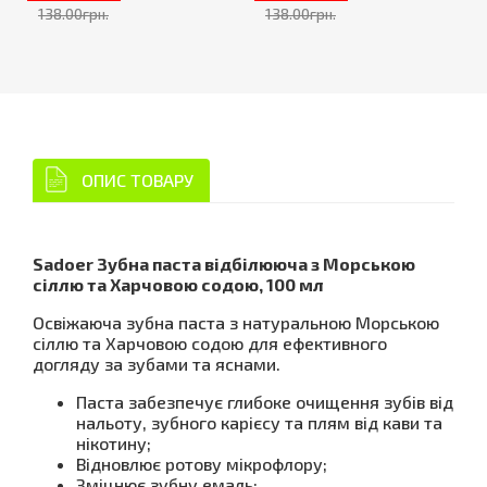
138.00грн.
138.00грн.
ОПИС ТОВАРУ
Sadoer Зубна паста відбілююча з Морською
сіллю та Харчовою содою, 100 мл
Освіжаюча зубна паста з натуральною Морською
сіллю та Харчовою содою для ефективного
догляду за зубами та яснами.
Паста забезпечує глибоке очищення зубів від
нальоту, зубного карієсу та плям від кави та
нікотину;
Відновлює ротову мікрофлору;
Зміцнює зубну емаль;