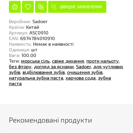
ШВИДКЕ ЗАМОВЛЕННЯ
Виробник
:
Sadoer
Країна
:
Китай
Артикул
:
ASC0910
EAN
:
6974784010910
Наявність
:
Немає в наявності
Одиниця
:
шт
Вага
:
100.00
Теги:
морська сіль
,
свіже дихання
,
проти нальоту
,
без фтору
,
догляд за яснами
,
Sadoer
,
для чутливих
зубів
,
відбілювання зубів
,
очищення зубів
,
натуральна зубна паста
,
харчова сода
,
зубна
паста
Рекомендовані продукти