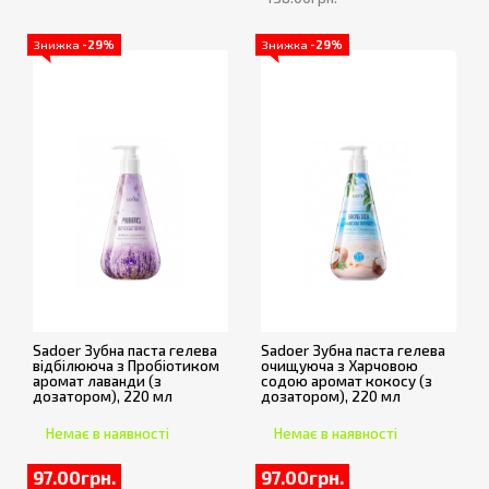
Знижка
-29%
Знижка
-29%
Sadoer Зубна паста гелева
Sadoer Зубна паста гелева
відбілююча з Пробіотиком
очищуюча з Харчовою
аромат лаванди (з
содою аромат кокосу (з
дозатором), 220 мл
дозатором), 220 мл
Немає в наявності
Немає в наявності
97.00грн.
97.00грн.