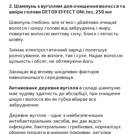
2. Шампунь з вугіллям для очищення волосся та
шкіри голови DETOX EFFECT UNi.tec, 250 мл
Шампунь глибоко, але м'яко і дбайливо очищає
волосся і шкіру голови від забруднень і жиру,
повертає волоссю життєву силу, блиск і легкість
шовку.
Знімає електростатичний заряд і полегшує
розчісування, як вологе, так і сухе. Надає волоссю
щільність і обсяг, не обтяжуючи його.
Захищає від впливу шкідливих факторів
навколишнього середовища.
Активоване деревне вугілля
в складі шампуню
має чудову здатність до абсорбції, при очищенні
шкіри і волосся він як губка вбирає все
забруднення.
Деревне вугілля - одне з найбезпечніших
антибактеріальних засобів, він дає відсіч
інфекціям, бактеріальних і грибкових, нормалізує
обмінні процеси в шкірних покривах, регулює