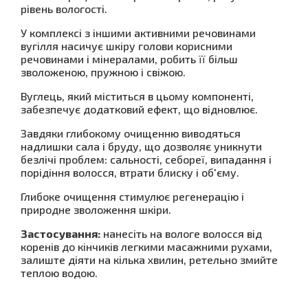
рівень вологості.
У комплексі з іншими активними речовинами
вугілля насичує шкіру голови корисними
речовинами і мінералами, робить її більш
зволоженою, пружною і свіжою.
Вуглець, який міститься в цьому компоненті,
забезпечує додатковий ефект, що відновлює.
Завдяки глибокому очищенню виводяться
надлишки сала і бруду, що дозволяє уникнути
безлічі проблем: сальності, себореї, випадання і
порідіння волосся, втрати блиску і об'єму.
Глибоке очищення стимулює регенерацію і
природне зволоження шкіри.
Застосування:
нанесіть на вологе волосся від
коренів до кінчиків легкими масажними рухами,
залиште діяти на кілька хвилин, ретельно змийте
теплою водою.