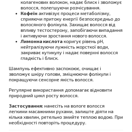
колагенових волокон, надає блиск і зволожує
волосся, полегшуючи розчісування.
Кофеїн
активізує процеси метаболізму,
сприяючи притоку енергії безпосередньо до
волосяного фолікула. Захищає волосся від
впливу тестостерону, запобігаючи випадання
і активуючи зростання нового волосся.
Лимонна кислота
коригує рівень рН,
нейтралізуючи лужність жорсткої води,
закриває кутикулу і надає поверхні волосся
гладкість і блиск.
Шампунь ефективно заспокоює, очищає і
зволожує шкіру голови, зміцнюючи фолікули і
покращуючи сенсорне якість волосся.
Регулярне використання допомагає відновити
природний цикл росту волосся.
Застосування:
нанесіть на вологе волосся
легкими масажними рухами, залиште діяти на
кілька хвилин, ретельно змийте теплою водою. При
необхідності повторіть процедуру.