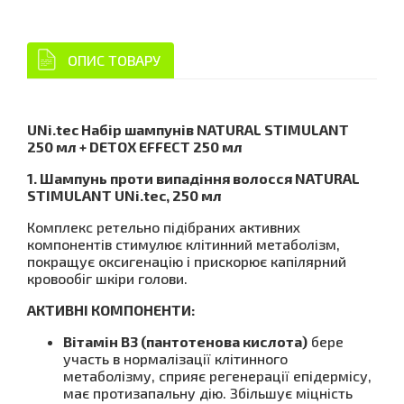
ОПИС ТОВАРУ
UNi.tec Набір шампунів NATURAL STIMULANT
250 мл + DETOX EFFECT 250 мл
1. Шампунь проти випадіння волосся NATURAL
STIMULANT UNi.tec, 250 мл
Комплекс ретельно підібраних активних
компонентів стимулює клітинний метаболізм,
покращує оксигенацію і прискорює капілярний
кровообіг шкіри голови.
АКТИВНІ КОМПОНЕНТИ:
Вітамін В3 (пантотенова кислота)
бере
участь в нормалізації клітинного
метаболізму, сприяє регенерації епідермісу,
має протизапальну дію. Збільшує міцність