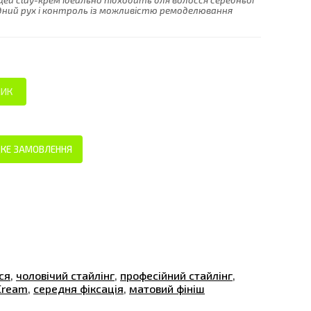
цей clay-крем ідеально підходить для волосся середньої
ний рух і контроль із можливістю ремоделювання
КЕ ЗАМОВЛЕННЯ
ся
,
чоловічий стайлінг
,
професійний стайлінг
,
Cream
,
середня фіксація
,
матовий фініш