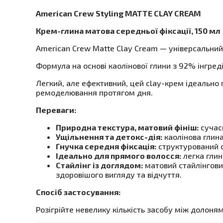
American Crew Styling MATTE CLAY CREAM
Крем-глина матова середньої фіксації, 150 мл
American Crew Matte Clay Cream — універсальний 
Формула на основі каолінової глини з 92% інгре
Легкий, але ефективний, цей clay-крем ідеально
ремоделювання протягом дня.
Переваги:
Природна текстура, матовий фініш:
сучасн
Ущільнення та детокс-дія:
каолінова глина
Гнучка середня фіксація:
структурований 
Ідеально для прямого волосся:
легка глин
Стайлінг із доглядом:
матовий стайлінговий
здоровішого вигляду та відчуття.
Спосіб застосування:
Розігрійте невелику кількість засобу між долоня