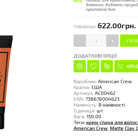
Легкий, але ефективний, 
довжини, додаючи природ
протягом дня.
622.00грн.
778.00грн.
-
+
ДОДАТКОВІ ОПЦІЇ
ШВИД
Виробник
:
American Crew
Країна
:
США
Артикул
:
AC00462
EAN
:
738678004623
Наявність
:
В наявності
Одиниця
:
шт
Вага
:
150.00
Теги:
крем-глина для волос
American Crew
,
Matte Clay 