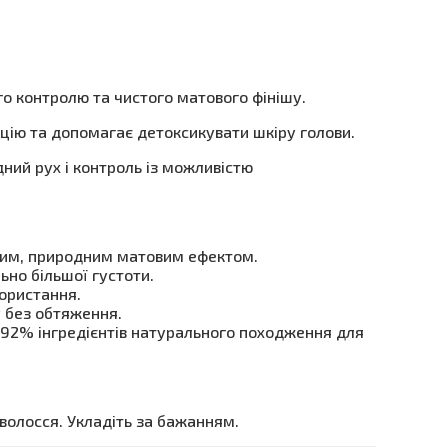
го контролю та чистого матового фінішу.
цію та допомагає детоксикувати шкіру голови.
ний рух і контроль із можливістю
истим, природним матовим ефектом.
ьно більшої густоти.
ористання.
 без обтяження.
— 92% інгредієнтів натурального походження для
 волосся. Укладіть за бажанням.