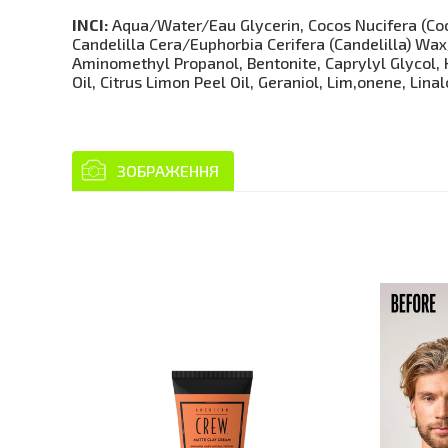
INCI:
Aqua/Water/Eau Glycerin, Cocos Nucifera (Cocon
Candelilla Cera/Euphorbia Cerifera (Candelilla) Wa
Aminomethyl Propanol, Bentonite, Caprylyl Glycol, K
Oil, Citrus Limon Peel Oil, Geraniol, Lim,onene, Li
ЗОБРАЖЕННЯ