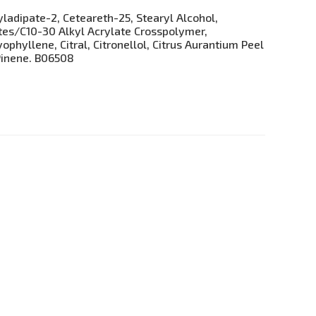
ladipate-2, Ceteareth-25, Stearyl Alcohol,
ates/C10-30 Alkyl Acrylate Crosspolymer,
phyllene, Citral, Citronellol, Citrus Aurantium Peel
 Pinene. B06508