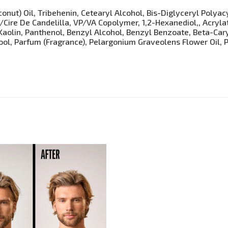
ut) Oil, Tribehenin, Cetearyl Alcohol, Bis-Diglyceryl Polyacy
x/Cire De Candelilla, VP/VA Copolymer, 1,2-Hexanediol,, Acryl
aolin, Panthenol, Benzyl Alcohol, Benzyl Benzoate, Beta-Caryo
nalool, Parfum (Fragrance), Pelargonium Graveolens Flower Oil,