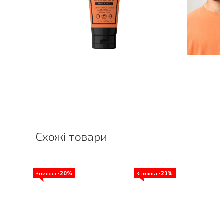
Схожі товари
Знижка
-20%
Знижка
-20%