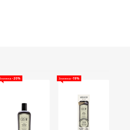
Знижка
-20%
Знижка
-19%