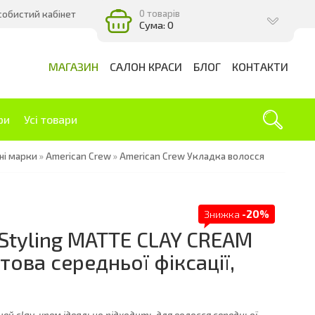
0 товарів
собистий кабінет
Сума: 0
МАГАЗИН
САЛОН КРАСИ
БЛОГ
КОНТАКТИ
ри
Усі товари
ні марки
»
American Crew
»
American Crew Укладка волосся
Знижка
-20%
 Styling MATTE CLAY CREAM
ова середньої фіксації,