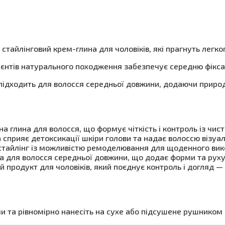
стайлінговий крем-глина для чоловіків, які прагнуть легко
дієнтів натурального походження забезпечує середню фікса
 підходить для волосся середньої довжини, додаючи природ
а глина для волосся, що формує чіткість і контроль із ч
 сприяє детоксикації шкіри голови та надає волоссю візуал
стайлінг із можливістю ремоделювання для щоденного вик
а для волосся середньої довжини, що додає форми та руху
 продукт для чоловіків, який поєднує контроль і догляд 
ми та рівномірно нанесіть на сухе або підсушене рушником