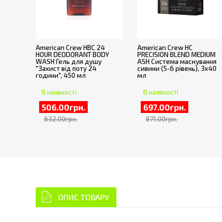
American Crew HBC 24
American Crew HC
HOUR DEODORANT BODY
PRECISION BLEND MEDIUM
WASH Гель для душу
ASH Система маскування
"Захист від поту 24
сивини (5-6 рівень), 3х40
години", 450 мл
мл
В наявності
В наявності
506.00грн.
697.00грн.
632.00грн.
871.00грн.
ОПИС ТОВАРУ