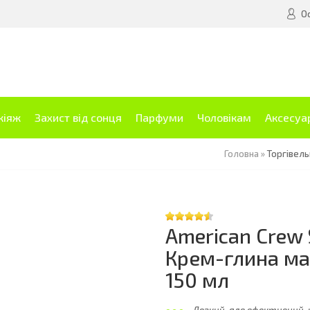
О
кіяж
Захист від сонця
Парфуми
Чоловікам
Аксесуа
Головна
»
Торгівель
American Crew
Крем-глина мат
150 мл