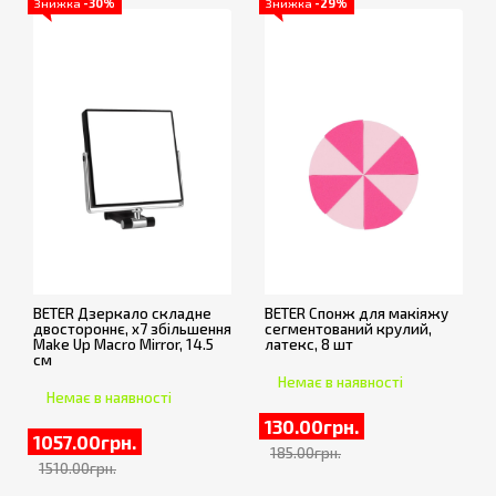
Знижка
-30%
Знижка
-29%
BETER Дзеркало складне
BETER Спонж для макіяжу
двостороннє, х7 збільшення
сегментований крулий,
Make Up Macro Mirror, 14.5
латекс, 8 шт
см
Немає в наявності
Немає в наявності
130.00грн.
1057.00грн.
185.00грн.
1510.00грн.