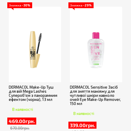
Знижка
-30%
Знижка
-29%
DERMACOL Make-Up Туш
DERMACOL Sensitive Засіб
для вій Mega Lashes
для зняття макіяжу для
Cупероб'єм з панорамним
чутливої шкіри навколо
ефектом (чорна), 13 мл
очей Eye Make-Up Remover,
150 мл
В наявності
В наявності
469.00грн.
339.00грн.
670.00грн.