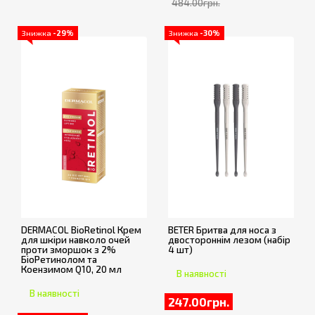
484.00грн.
Знижка
-29%
Знижка
-30%
DERMACOL BioRetinol Крем
BETER Бритва для носа з
для шкіри навколо очей
двостороннім лезом (набір
проти зморшок з 2%
4 шт)
БіоРетинолом та
Коензимом Q10, 20 мл
В наявності
В наявності
247.00грн.