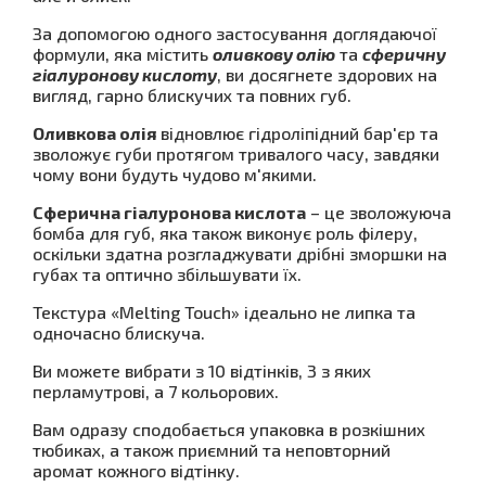
За допомогою одного застосування доглядаючої
формули, яка містить
оливкову олію
та
сферичну
гіалуронову кислоту
, ви досягнете здорових на
вигляд, гарно блискучих та повних губ.
Оливкова олія
відновлює гідроліпідний бар'єр та
зволожує губи протягом тривалого часу, завдяки
чому вони будуть чудово м'якими.
Сферична гіалуронова кислота
– це зволожуюча
бомба для губ, яка також виконує роль філеру,
оскільки здатна розгладжувати дрібні зморшки на
губах та оптично збільшувати їх.
Текстура «Melting Touch» ідеально не липка та
одночасно блискуча.
Ви можете вибрати з 10 відтінків, 3 з яких
перламутрові, а 7 кольорових.
Вам одразу сподобається упаковка в розкішних
тюбиках, а також приємний та неповторний
аромат кожного відтінку.