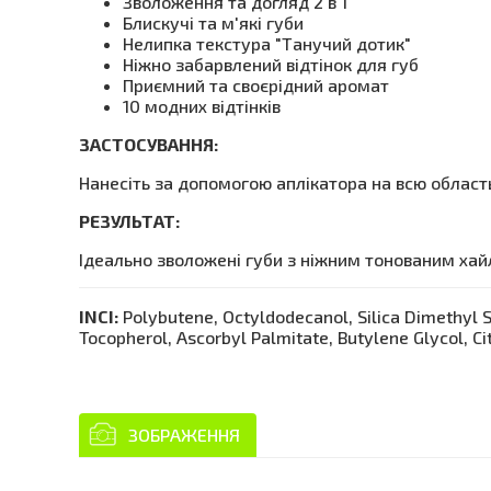
Зволоження та догляд 2 в 1
Блискучі та м'які губи
Нелипка текстура "Танучий дотик"
Ніжно забарвлений відтінок для губ
Приємний та своєрідний аромат
10 модних відтінків
ЗАСТОСУВАННЯ:
Нанесіть за допомогою аплікатора на всю область
РЕЗУЛЬТАТ:
Ідеально зволожені губи з ніжним тонованим ха
INCI:
Polybutene, Octyldodecanol, Silica Dimethyl Si
Tocopherol, Ascorbyl Palmitate, Butylene Glycol, Ci
ЗОБРАЖЕННЯ