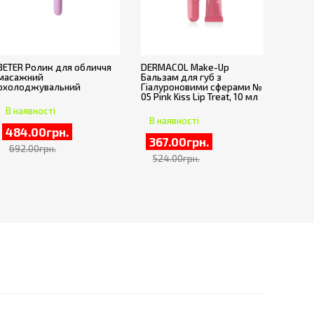
BETER Ролик для обличчя
DERMACOL Make-Up
масажний
Бальзам для губ з
охолоджувальний
Гіалуроновими сферами №
05 Pink Kiss Lip Treat, 10 мл
В наявності
В наявності
484.00грн.
367.00грн.
692.00грн.
524.00грн.