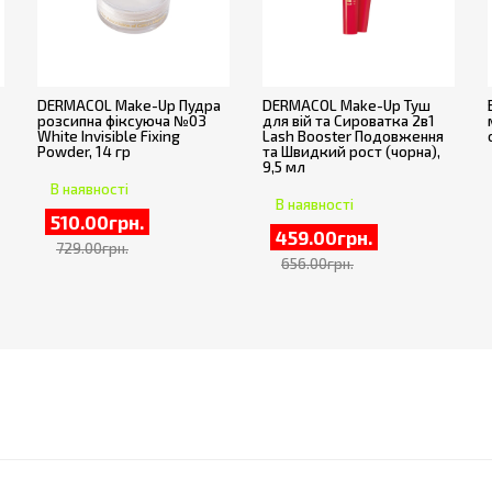
DERMACOL Make-Up Пудра
DERMACOL Make-Up Туш
розсипна фіксуюча №03
для вій та Сироватка 2в1
White Invisible Fixing
Lash Booster Подовження
Powder, 14 гр
та Швидкий рост (чорна),
9,5 мл
В наявності
В наявності
510.00грн.
459.00грн.
729.00грн.
656.00грн.