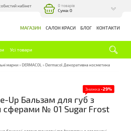
0 товарів
собистий кабінет
Сума: 0
МАГАЗИН
САЛОН КРАСИ
БЛОГ
КОНТАКТИ
ри
Усі товари
льні марки
»
DERMACOL
»
Dermacol Декоративна косметика
Знижка
-29%
-Up Бальзам для губ з
 сферами № 01 Sugar Frost