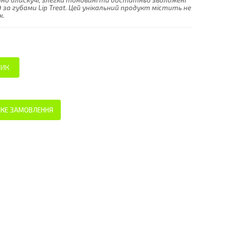
но блискучі, злегка тоновані та достатньо зволожені
д за губами Lip Treat. Цей унікальний продукт містить не
к.
КЕ ЗАМОВЛЕННЯ