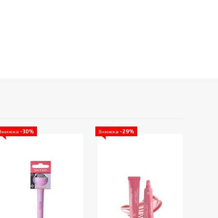
Знижка
-30%
Знижка
-29%