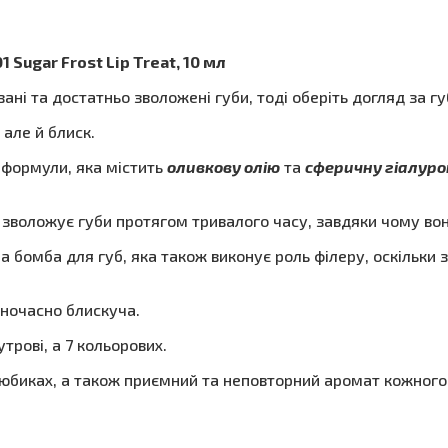
Sugar Frost Lip Treat, 10 мл
ані та достатньо зволожені губи, тоді оберіть догляд за гу
 але й блиск.
формули, яка містить
оливкову олію
та
сферичну гіалуро
а зволожує губи протягом тривалого часу, завдяки чому во
 бомба для губ, яка також виконує роль філеру, оскільки 
дночасно блискуча.
утрові, а 7 кольорових.
юбиках, а також приємний та неповторний аромат кожного 