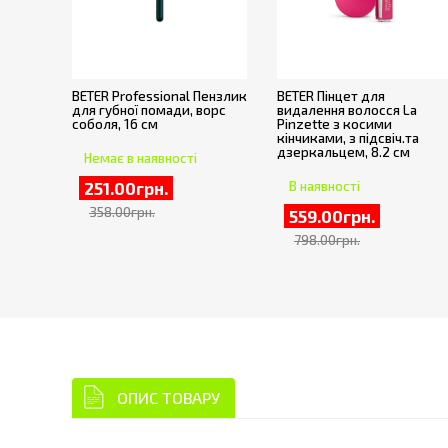
BETER Professional Пензлик
BETER Пінцет для
для губної помади, ворс
видалення волосся La
соболя, 16 см
Pinzette з косими
кінчиками, з підсвіч.та
дзеркальцем, 8.2 см
Немає в наявності
251.00грн.
В наявності
358.00грн.
559.00грн.
798.00грн.
ОПИС ТОВАРУ