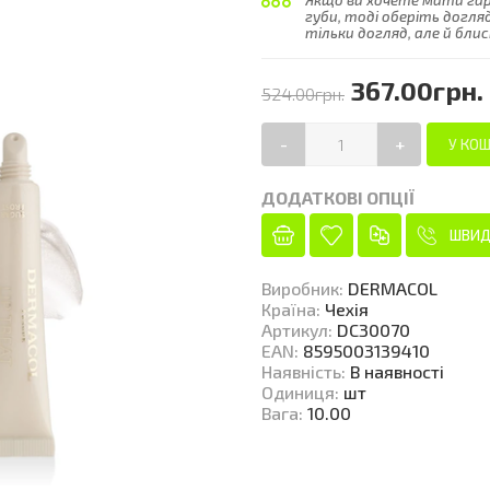
Якщо ви хочете мати гар
губи, тоді оберіть догля
тільки догляд, але й блис
367.00грн.
524.00грн.
-
+
ДОДАТКОВІ ОПЦІЇ
ШВИД
Виробник
:
DERMACOL
Країна
:
Чехія
Артикул
:
DC30070
EAN
:
8595003139410
Наявність
:
В наявності
Одиниця
:
шт
Вага
:
10.00