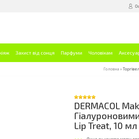
О
кіяж
Захист від сонця
Парфуми
Чоловікам
Аксесуа
Головна
»
Торгіве
DERMACOL Make
Гіалуроновими
Lip Treat, 10 мл