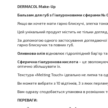
DERMACOL Make-Up
Бальзам для губ з Гіалуроновими сферами № 01 
Якщо ви хочете мати гарно блискучі, злегка тонов
Цей унікальний продукт містить не тільки догляд,
За допомогою одного застосування доглядаючої 
гарно блискучих та повних губ.
Оливкова олія
відновлює гідроліпідний бар'єр т
Сферична гіалуронова кислота
– це зволожуюча
оптично збільшувати їх.
Текстура «Melting Touch» ідеально не липка та о
Ви можете вибрати з 10 відтінків, 3 з яких перлам
Вам одразу сподобається упаковка в розкішних т
ПЕРЕВАГИ: