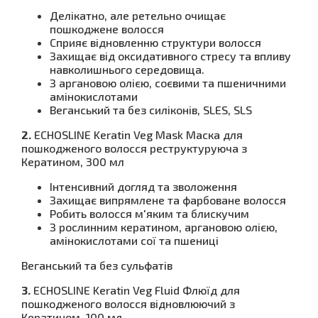
Делікатно, але ретельно очищає
пошкоджене волосся
Сприяє відновленню структури волосся
Захищає від оксидативного стресу та впливу
навколишнього середовища.
З аргановою олією, соєвими та пшеничними
амінокислотами
Веганський та без силіконів, SLES, SLS
2.
ECHOSLINE Keratin Veg Mask Маска для
пошкодженого волосся реструктуруюча з
Кератином, 300 мл
Інтенсивний догляд та зволоження
Захищає випрямлене та фарбоване волосся
Робить волосся м'яким та блискучим
З рослинним кератином, аргановою олією,
амінокислотами сої та пшениці
Веганський та без сульфатів
3.
ECHOSLINE Keratin Veg Fluid Флюїд для
пошкодженого волосся відновлюючий з
Кератином, 100 мл