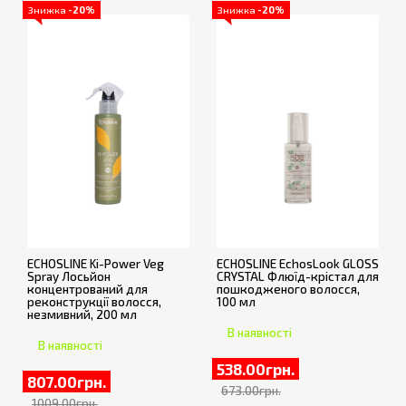
Знижка
-20%
Знижка
-20%
ECHOSLINE Ki-Power Veg
ECHOSLINE EchosLook GLOSS
Spray Лосьйон
CRYSTAL Флюїд-крістал для
концентрований для
пошкодженого волосся,
реконструкції волосся,
100 мл
незмивний, 200 мл
В наявності
В наявності
538.00грн.
807.00грн.
673.00грн.
1009.00грн.