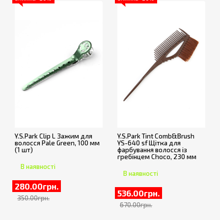
Y.S.Park Clip L Зажим для
Y.S.Park Tint Comb&Brush
волосся Pale Green, 100 мм
YS-640 sf Щітка для
(1 шт)
фарбування волосся із
гребінцем Choco, 230 мм
В наявності
В наявності
280.00грн.
536.00грн.
350.00грн.
670.00грн.