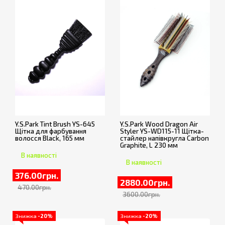
Y.S.Park Tint Brush YS-645
Y.S.Park Wood Dragon Air
Щітка для фарбування
Styler YS-WD115-11 Щітка-
волосся Black, 165 мм
стайлер напівкругла Carbon
Graphite, L 230 мм
В наявності
В наявності
376.00грн.
2880.00грн.
470.00грн.
3600.00грн.
Знижка
-20%
Знижка
-20%