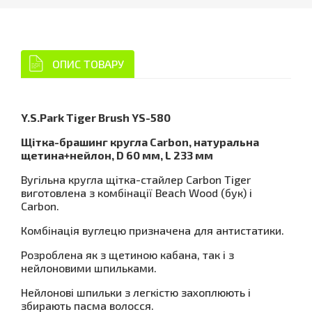
ОПИС ТОВАРУ
Y.S.Park Tiger Brush YS-580
Щітка-брашинг кругла Carbon, натуральна
щетина+нейлон, D 60 мм, L 233 мм
Вугільна кругла щітка-стайлер Carbon Tiger
виготовлена з комбінації Beach Wood (бук) і
Carbon.
Комбінація вуглецю призначена для антистатики.
Розроблена як з щетиною кабана, так і з
нейлоновими шпильками.
Нейлонові шпильки з легкістю захоплюють і
збирають пасма волосся.