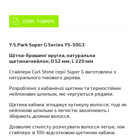
ОПИС ТОВАРУ
Y.S.Park Super G Series YS-50G3
Щітка-брашинг кругла, натуральна
щетина+нейлон, D 52 мм, L 220 мм
Стайлери Curl Shine серії Super G виготовлені з
натурального тикового дерева.
Розроблено з кабанячої щетини та термостійких
нейлонових шпильок, які чергуються рядами.
Щетина кабана згладжує кутикулу волосся, тоді як
нейлонові шпильки з легкістю захоплюють і
збирають ділянки волосся.
Дозволяє стилісту розчісувати волосся легше, ніж
стайлери зі 100-відсотковою щетиною кабана.