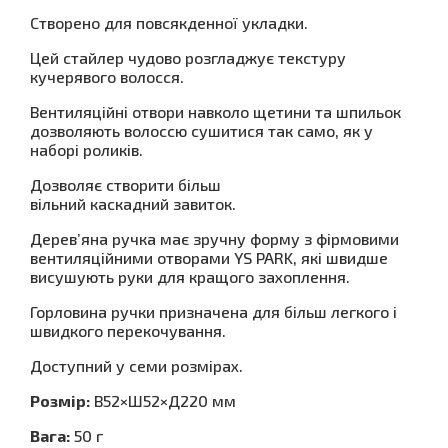
Створено для повсякденної укладки.
Цей стайлер чудово розгладжує текстуру
кучерявого волосся.
Вентиляційні отвори навколо щетини та шпильок
дозволяють волоссю сушитися так само, як у
наборі роликів.
Дозволяє створити більш
вільний каскадний завиток.
Дерев’яна ручка має зручну форму з фірмовими
вентиляційними отворами YS PARK, які швидше
висушують руки для кращого захоплення.
Горловина ручки призначена для більш легкого і
швидкого перекочування.
Доступний у семи розмірах.
Розмір:
В52×Ш52×Д220 мм
Вага:
50 г