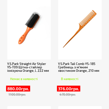
Y.S.Park Straight Air Styler
Y.S.Park Tail Comb YS-185
YS-T09 Щітка-стайлер
Гребінець з м'яким
іонізуюча Orange, L 222 мм
хвостиком Orange, 210 мм
Немає в наявності
В наявності
880.00грн.
376.00грн.
1100.00грн.
470.00грн.