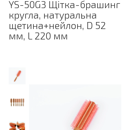
YS-50G3 Щітка-брашинг
кругла, натуральна
щетина+нейлон, D 52
мм, L 220 мм