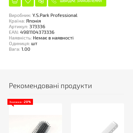
ШВИДКЕ ЗАМОВЛЕННЯ
Виробник
:
Y.S.Park Professional
Країна
:
Японія
Артикул
:
373336
EAN
:
4981104373336
Наявність
:
Немає в наявності
Одиниця
:
шт
Вага
:
1.00
Рекомендовані продукти
Знижка
-20%