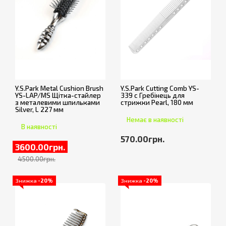
Y.S.Park Metal Cushion Brush
Y.S.Park Cutting Comb YS-
YS-LAP/MS Щітка-стайлер
339 c Гребінець для
з металевими шпильками
стрижки Pearl, 180 мм
Silver, L 227 мм
Немає в наявності
В наявності
570.00грн.
3600.00грн.
4500.00грн.
Знижка
-20%
Знижка
-20%