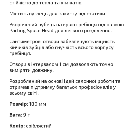
стійкістю до тепла та хімікатів.
Містить вуглець для захисту від статики.
Укорочений зубець на краю гребінця під назвою
Parting Space Head для легкого розділення.
Сантиметрові отвори забезпечують міцність
кінчиків зубців або гнучкість всього корпусу
гребінця.
Отвори з інтервалом 1 см дозволяють точно
виміряти довжину.
Розроблений на основі ідей салонної роботи та
отримав підтримку багатьох професіоналів у
всьому світі.
Розмір:
180 мм
Вага:
9 г
Колір:
сріблястий