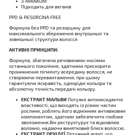
З АМІАКОМ
Підходить для веганів
PPD & RESORCINA FREE
Формула без PPD та резорцину для
максимального збереження внутрішньої та
зовнішньої структури волосся
АКТИВНІ ПРИНЦИПИ:
Формула, збагачена речовинами-носіями
останнього покоління, здатними прискорити
проникнення пігменту всередину волосся, не
створюючи перевантаження, при цьому
гарантуючи яскравість, однорідні кольори та
абсолютну точність передачі кольору.
ЕКСТРАКТ МАЛЬВИ
Потужні антиоксидантні
властивості, що виходять із різних частин
рослини, роблять його відмінним антивіковим
компонентом, здатним забезпечити глибоке
зволоження.Він реструктурує та відновлює
волокно, надаючи винятковий блиск волоссю.
ЕКСТРАКТ ОРХІДЕЇ
Потужний агент, що