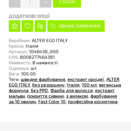
-
+
ДОДАТКОВІ ОПЦІЇ
ШВИДКЕ ЗАМОВЛЕННЯ
Виробник
:
ALTER EGO ITALY
Країна
:
Італія
Артикул
:
1046438_000
EAN
:
8008277464381
Наявність
:
В наявності
Одиниця
:
шт
Вага
:
100.00
Теги:
швидке фарбування
,
екстракт орхідеї
,
ALTER
EGO ITALY
,
без резорцину
,
Італія
,
100 мл
,
веганська
формула
,
без PPD
,
Фарба для волосся
,
екстракт
мальви
,
покриття сивини
,
з аміаком
,
фарбування
за 10 хвилин
,
Fast Color 10
,
професійна косметика