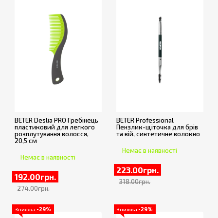
BETER Deslia PRO Гребінець
BETER Professional
пластиковий для легкого
Пензлик-щіточка для брів
розплутування волосся,
та вій, синтетичне волокно
20,5 см
Немає в наявності
Немає в наявності
223.00грн.
192.00грн.
318.00грн.
274.00грн.
Знижка
-29%
Знижка
-29%