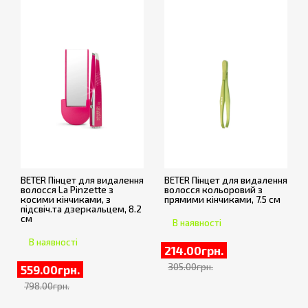
BETER Пінцет для видалення
BETER Пінцет для видалення
волосся La Pinzette з
волосся кольоровий з
косими кінчиками, з
прямими кінчиками, 7.5 см
підсвіч.та дзеркальцем, 8.2
см
В наявності
В наявності
214.00грн.
305.00грн.
559.00грн.
798.00грн.