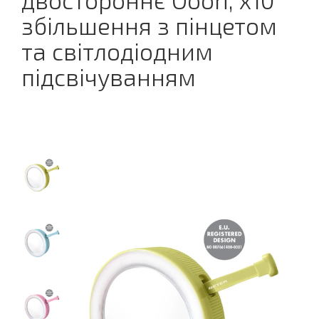
двостороннє Oooh, х10
збільшення з пінцетом
та світлодіодним
підсвічуванням