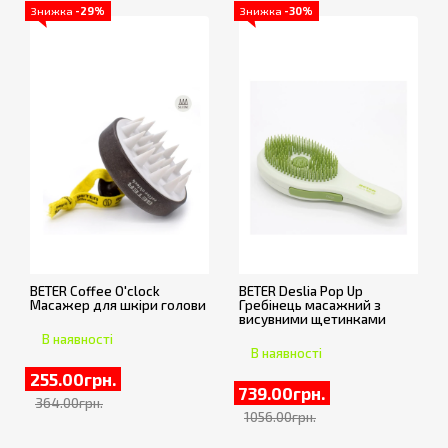
Знижка
-29%
Знижка
-30%
BETER Coffee O'clock
BETER Deslia Pop Up
Масажер для шкіри голови
Гребінець масажний з
висувними щетинками
В наявності
В наявності
255.00грн.
739.00грн.
364.00грн.
1056.00грн.