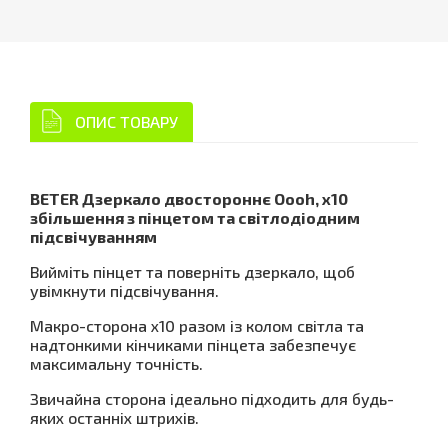
ОПИС ТОВАРУ
BETER Дзеркало двостороннє Oooh, х10
збільшення з пінцетом та світлодіодним
підсвічуванням
Вийміть пінцет та поверніть дзеркало, щоб
увімкнути підсвічування.
Макро-сторона x10 разом із колом світла та
надтонкими кінчиками пінцета забезпечує
максимальну точність.
Звичайна сторона ідеально підходить для будь-
яких останніх штрихів.