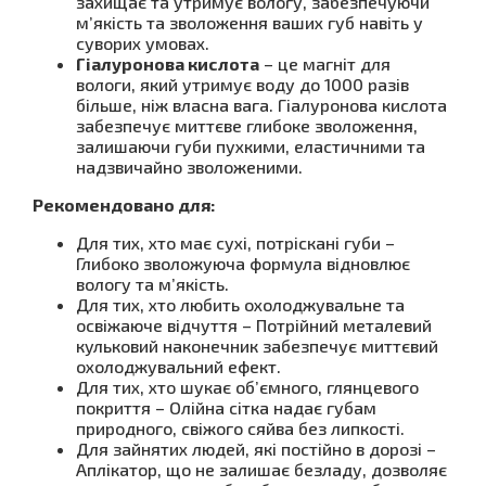
захищає та утримує вологу, забезпечуючи
м’якість та зволоження ваших губ навіть у
суворих умовах.
Гіалуронова кислота
– це магніт для
вологи, який утримує воду до 1000 разів
більше, ніж власна вага. Гіалуронова кислота
забезпечує миттєве глибоке зволоження,
залишаючи губи пухкими, еластичними та
надзвичайно зволоженими.
Рекомендовано для:
Для тих, хто має сухі, потріскані губи –
Глибоко зволожуюча формула відновлює
вологу та м’якість.
Для тих, хто любить охолоджувальне та
освіжаюче відчуття – Потрійний металевий
кульковий наконечник забезпечує миттєвий
охолоджувальний ефект.
Для тих, хто шукає об’ємного, глянцевого
покриття – Олійна сітка надає губам
природного, свіжого сяйва без липкості.
Для зайнятих людей, які постійно в дорозі –
Аплікатор, що не залишає безладу, дозволяє