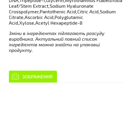
DNA,Tripeptide-1,Glycerin,Myrothamnus Flabellifolia
Leaf/Stem Extract,Sodium Hyaluronate
Crosspolymer,Pantothenic Acid,Citric Acid,Sodium
Citrate,Ascorbic Acid,Polyglutamic
Acid,Xylose,Acetyl Hexapeptide-8
Зміни в інгредієнтах підлягають розсуду
виробника. Актуальний повний список
інгредієнтів можна знайти на упаковці
продукту.
ЗОБРАЖЕННЯ