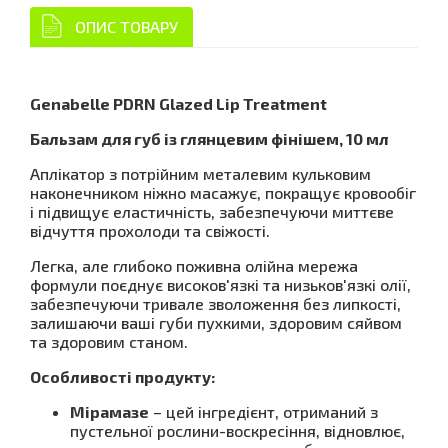
ОПИС ТОВАРУ
Genabelle PDRN Glazed Lip Treatment
Бальзам для губ із глянцевим фінішем, 10 мл
Аплікатор з потрійним металевим кульковим
наконечником ніжно масажує, покращує кровообіг
і підвищує еластичність, забезпечуючи миттєве
відчуття прохолоди та свіжості.
Легка, але глибоко поживна олійна мережа
формули поєднує високов'язкі та низьков'язкі олії,
забезпечуючи тривале зволоження без липкості,
залишаючи ваші губи пухкими, здоровим сяйвом
та здоровим станом.
Особливості продукту:
Мірамазе
– цей інгредієнт, отриманий з
пустельної рослини-воскресіння, відновлює,