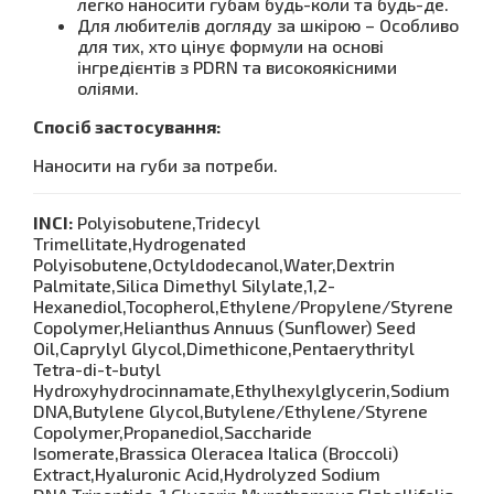
легко наносити губам будь-коли та будь-де.
Для любителів догляду за шкірою – Особливо
для тих, хто цінує формули на основі
інгредієнтів з PDRN та високоякісними
оліями.
Спосіб застосування:
Наносити на губи за потреби.
INCI:
Polyisobutene,Tridecyl
Trimellitate,Hydrogenated
Polyisobutene,Octyldodecanol,Water,Dextrin
Palmitate,Silica Dimethyl Silylate,1,2-
Hexanediol,Tocopherol,Ethylene/Propylene/Styrene
Copolymer,Helianthus Annuus (Sunflower) Seed
Oil,Caprylyl Glycol,Dimethicone,Pentaerythrityl
Tetra-di-t-butyl
Hydroxyhydrocinnamate,Ethylhexylglycerin,Sodium
DNA,Butylene Glycol,Butylene/Ethylene/Styrene
Copolymer,Propanediol,Saccharide
Isomerate,Brassica Oleracea Italica (Broccoli)
Extract,Hyaluronic Acid,Hydrolyzed Sodium