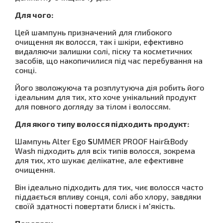
Для чого:
Цей шампунь призначений для глибокого
очищення як волосся, так і шкіри, ефективно
видаляючи залишки солі, піску та косметичних
засобів, що накопичилися під час перебування на
сонці.
Його зволожуюча та розплутуюча дія робить його
ідеальним для тих, хто хоче унікальний продукт
для повного догляду за тілом і волоссям.
Для якого типу волосся підходить продукт:
Шампунь Alter Ego
S
UMMER PROOF Hair&Body
Wash підходить для всіх типів волосся, зокрема
для тих, хто шукає делікатне, але ефективне
очищення.
Він ідеально підходить для тих, чиє волосся часто
піддається впливу сонця, солі або хлору, завдяки
своїй здатності повертати блиск і м'якість.