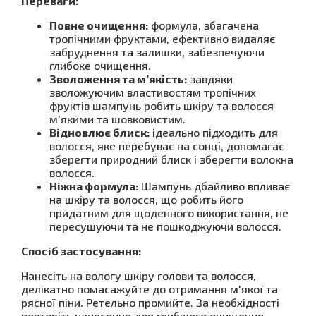
Переваги:
Повне очищення:
формула, збагачена
тропічними фруктами, ефективно видаляє
забруднення та залишки, забезпечуючи
глибоке очищення.
Зволоження та м’якість:
завдяки
зволожуючим властивостям тропічних
фруктів шампунь робить шкіру та волосся
м’якими та шовковистим.
Відновлює блиск:
ідеально підходить для
волосся, яке перебуває на сонці, допомагає
зберегти природний блиск і зберегти волокна
волосся.
Ніжна формула:
Шампунь дбайливо впливає
на шкіру та волосся, що робить його
придатним для щоденного використання, не
пересушуючи та не пошкоджуючи волосся.
Спосіб застосування:
Нанесіть на вологу шкіру голови та волосся,
делікатно помасажуйте до отримання м'якої та
рясної піни. Ретельно промийте. За необхідності
повторіть нанесення для глибшого очищення.