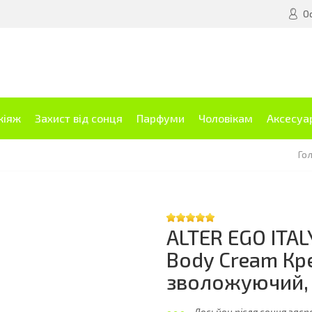
О
кіяж
Захист від сонця
Парфуми
Чоловікам
Аксесуа
Го
ALTER EGO ITA
Body Cream Кре
зволожуючий,