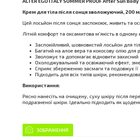
ALTER EGO ITALY SUMMER PROOF After Sun Body
Крем для тіла після сонця зволожуючий, 200 
Цей лосьйон після сонця заспокоює, живить та ос
Літній комфорт та оксамитова м'якість в одному 
Заспокійливий, шовковистий лосьйон для тіл
Багатий на алое вера та кокосову олію для 
Зволожує та допомагає відновити захисний
Охолоджувальний та освіжаючий ефект, зме
Сприяє збереженню засмаги та подовжує її 
Підходить для всіх типів шкіри, рекомендо
Використання:
Рясно нанесіть на очищену, суху шкіру після пер
подразненої шкіри. Ідеально підходить як щоденни
ЗОБРАЖЕННЯ