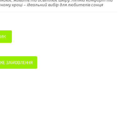
покоює, живить та освітлює шкіру. Літній комфорт та
ному кроці – ідеальний вибір для любителів сонця
КЕ ЗАМОВЛЕННЯ