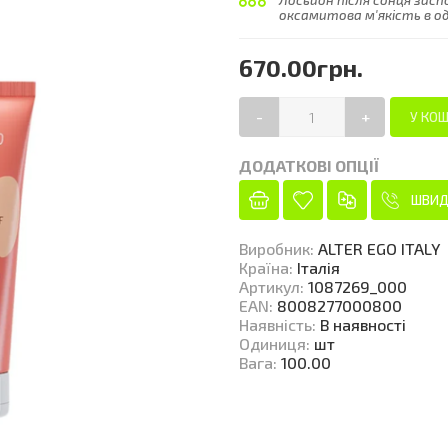
Лосьйон після сонця зас
оксамитова м'якість в од
670.00грн.
-
+
ДОДАТКОВІ ОПЦІЇ
ШВИД
Виробник
:
ALTER EGO ITALY
Країна
:
Італія
Артикул
:
1087269_000
EAN
:
8008277000800
Наявність
:
В наявності
Одиниця
:
шт
Вага
:
100.00