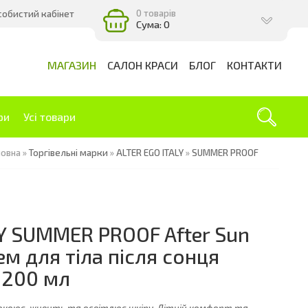
0 товарів
собистий кабінет
Сума: 0
МАГАЗИН
САЛОН КРАСИ
БЛОГ
КОНТАКТИ
ри
Усі товари
ловна
»
Торгівельні марки
»
ALTER EGO ITALY
»
SUMMER PROOF
LY SUMMER PROOF After Sun
м для тіла після сонця
 200 мл