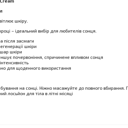
 Cream
мл
вітлює шкіру.
кроці – ідеальний вибір для любителів сонця.
а після засмаги
регенерації шкіри
 шар шкіри
ншує почервоніння, спричинене впливом сонця
інтенсивність
вано для щоденного використання
ебування на сонці. Ніжно масажуйте до повного вбирання. 
й лосьйон для тіла в літні місяці