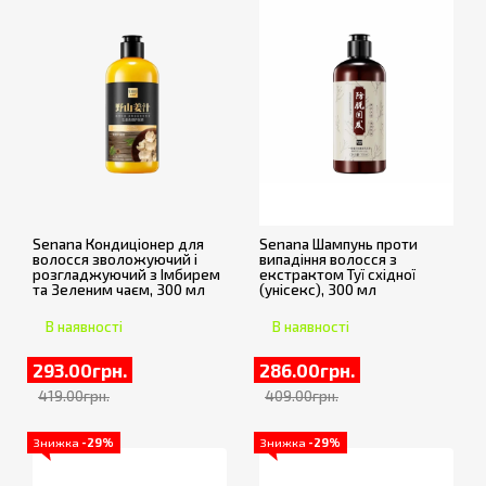
Senana Кондиціонер для
Senana Шампунь проти
волосся зволожуючий і
випадіння волосся з
розгладжуючий з Імбирем
екстрактом Туї східної
та Зеленим чаєм, 300 мл
(унісекс), 300 мл
В наявності
В наявності
293.00грн.
286.00грн.
419.00грн.
409.00грн.
Знижка
-29%
Знижка
-29%