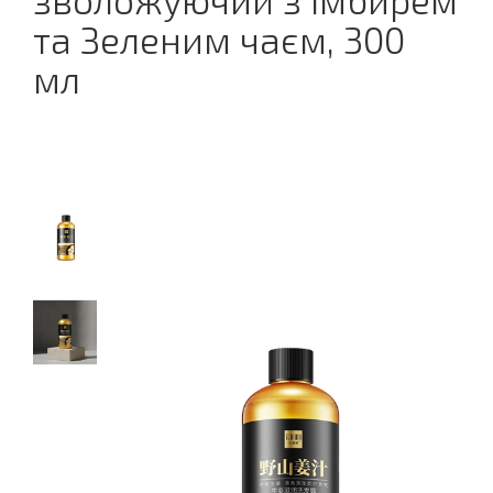
зволожуючий з Імбирем
та Зеленим чаєм, 300
мл