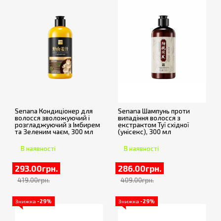
Senana Кондиціонер для
Senana Шампунь проти
волосся зволожуючий і
випадіння волосся з
розгладжуючий з Імбирем
екстрактом Туї східної
та Зеленим чаєм, 300 мл
(унісекс), 300 мл
В наявності
В наявності
293.00грн.
286.00грн.
419.00грн.
409.00грн.
Знижка
-29%
Знижка
-29%