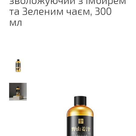
зволожуючий з Імбирем
та Зеленим чаєм, 300
мл