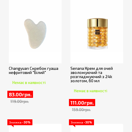
Changyuan Скребок гуаша
Senana Крем для очей
нефритовий "Білий"
зволожуючий та
розгладжуючий з 24k
золотом, 60 мл
Немає в наявності
Немає в наявності
83.00грн.
119.00грн.
111.00грн.
159.00грн.
Знижка
-30%
Знижка
-30%