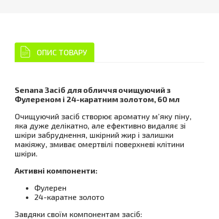
ОПИС ТОВАРУ
Senana Засіб для обличчя очищуючий з
Фулереном і 24-каратним золотом, 60 мл
Очищуючий засіб створює ароматну м’яку піну,
яка дуже делікатно, але ефективно видаляє зі
шкіри забруднення, шкірний жир і залишки
макіяжу, змиває омертвілі поверхневі клітини
шкіри.
Активні компоненти:
Фулерен
24-каратне золото
Завдяки своїм компонентам засіб: