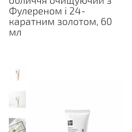
обличчя очищуючий з
Фулереном і 24-
каратним золотом, 60
мл