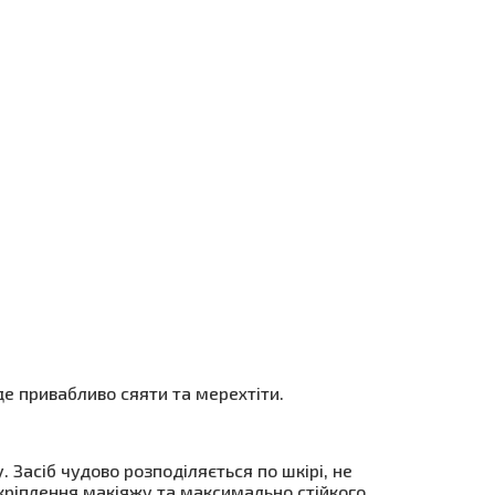
уде привабливо сяяти та мерехтіти.
Засіб чудово розподіляється по шкірі, не
кріплення макіяжу та максимально стійкого