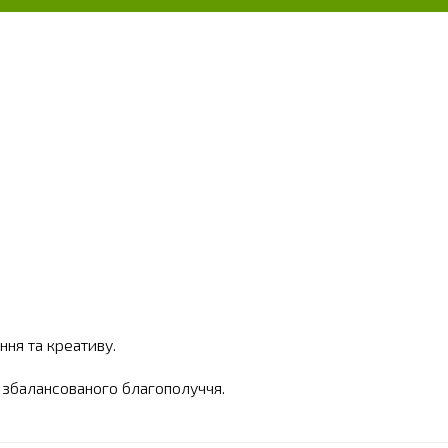
ня та креативу.
я збалансованого благополуччя.