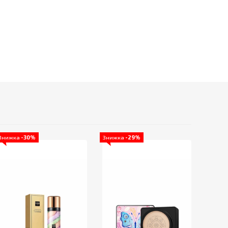
Знижка
-30%
Знижка
-29%