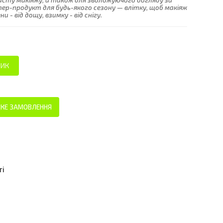
хисту макіяжу, а також для зволожуючого догляду за
упер-продукт для будь-якого сезону — влітку, щоб макіяж
и - від дощу, взимку - від снігу.
КЕ ЗАМОВЛЕННЯ
ті