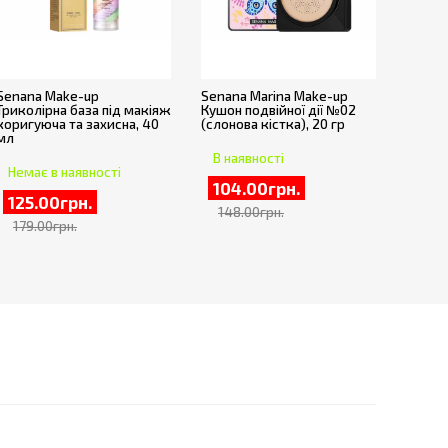
Senana Make-up
Senana Marina Make-up
Триколірна база під макіяж
Кушон подвійної дії №02
коригуюча та захисна, 40
(слонова кістка), 20 гр
мл
В наявності
Немає в наявності
104.00грн.
125.00грн.
148.00грн.
179.00грн.