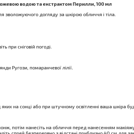
 Рожевою водою та екстрактом Перилли, 100 мл
для зволожуючого догляду за шкірою обличчя і тіла.
ть при сніговій погоді.
янди Ругози, помаранчевої лілії.
від яких на сонці або при штучному освітленні ваша шкіра б
нж, потім нанесіть на обличчя перед нанесенням макіяжу. 
літь спрей безперервно з відстані приблизно 40 см для за