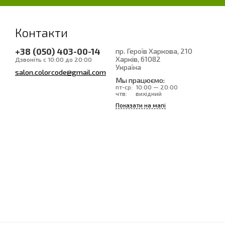
Контакти
+38 (050) 403-00-14
пр. Героїв Харкова, 210
Харків
, 61082
Дзвоніть с 10:00 до 20:00
Україна
salon.colorcode@gmail.com
Мы працюємо:
пт-ср:
10:00 — 20:00
чтв:
вихідний
Показати на мапі