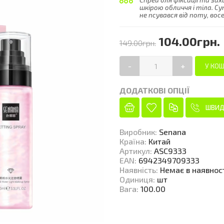
Спрей для фіксації та за
шкірою обличчя і тіла. С
не псувався від поту, восен
104.00грн.
149.00грн.
-
+
ДОДАТКОВІ ОПЦІЇ
ШВИД
Виробник
:
Senana
Країна
:
Китай
Артикул
:
ASC9333
EAN
:
6942349709333
Наявність
:
Немає в наявнос
Одиниця
:
шт
Вага
:
100.00