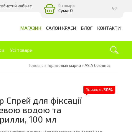
0 товарів
собистий кабінет
Сума: 0
МАГАЗИН
САЛОН КРАСИ
БЛОГ
КОНТАКТИ
ри
Усі товари
Головна
»
Торгівельні марки
»
ASIA Cosmetic
Знижка
-30%
 Спрей для фіксації
евою водою та
рилли, 100 мл