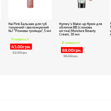
Hai Pink Бальзам для губ
Hymey`s Make-up Крем для
тонуючий і зволожуючий
обличчя ВВ (слонова
№1 "Рожева троянда", 5 мл
кістка) Moisture Beauty
Cream, 30 мл
В наявності
В наявності
43.00грн.
69.00грн.
62.00грн.
99.00грн.