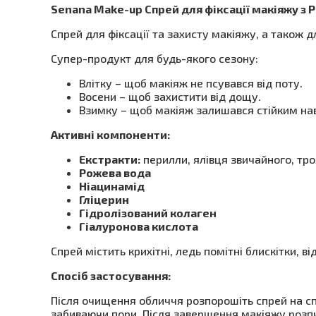
Senana Make-up Спрей для фіксації макіяжу з
Спрей для фіксації та захисту макіяжу, а також 
Супер-продукт для будь-якого сезону:
Влітку – щоб макіяж не псувався від поту.
Восени – щоб захистити від дощу.
Взимку – щоб макіяж залишався стійким наві
Активні компоненти:
Екстракти:
перилли, ялівця звичайного, тро
Рожева вода
Ніацинамід
Гліцерин
Гідролізований колаген
Гіалуронова кислота
Спрей містить крихітні, ледь помітні блискітки, 
Спосіб застосування:
Після очищення обличчя розпорошіть спрей на спо
забиваючи пори. Після завершення макіяжу розпи