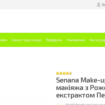
О
кіяж
Захист від сонця
Парфуми
Чоловікам
Аксесуа
Senana Make-up
макіяжа з Рож
екстрактом Пе