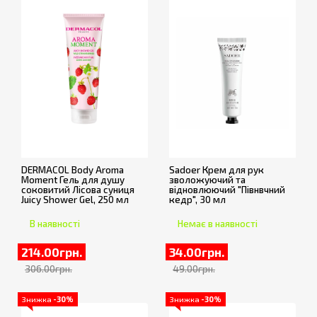
DERMACOL Body Aroma
Sadoer Крем для рук
Moment Гель для душу
зволожуючий та
соковитий Лісова суниця
відновлюючий "Півнвчний
Juicy Shower Gel, 250 мл
кедр", 30 мл
В наявності
Немає в наявності
214.00грн.
34.00грн.
306.00грн.
49.00грн.
Знижка
-30%
Знижка
-30%