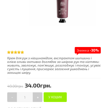
Знижка
-30%
Крем для рук з ніацинамідом, екстрактом шипшини і
олією оливи активно доглядає за шкірою рук та нігтями:
живить, зволожує, пом'якшує, розгладжує і тонізує, усуває
сухість і лущення, прискорює загоєння ушкоджень і
захищає шкіру.
34.00грн.
49.00грн.
-
+