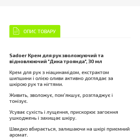
ОПИС ТОВАРУ
Sadoer Крем для рук зволожуючий та
відновлюючий "Дика троянда", 30 мл
Крем для рук з ніацинамідом, екстрактом
шипшини і олією оливи активно доглядає за
шкірою рук та нігтями.
Живить, зволожує, пом'якшує, розгладжує і
тонізує.
Усуває сухість і лущення, прискорює загоєння
ушкоджень і захищає шкіру.
Швидко вбирається, залишаючи на шкірі приємний
аромат.