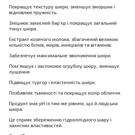
Покращує текстуру шкіри, зменшує зморшки і
відновлює пружність.
Зміцнює захисний бар'єр і покращує загальний
тонус шкіри.
Екстракт козячого молока, збагачений великою
кількістю білків, жирів, мінералів та вітамінів.
Забезпечує максимальне зволоження шкіри.
Пом’якшує і заспокоює огрубілу шкіру, зменшує
лущення.
Підвищує тургор і еластичність шкіри.
Позбавляє тьмяності та покращує колір обличчя.
Продукт має рН із тим же рівнем, що й людська
шкіра.
Це сприяє збереженню гідроліпідного шару і
захисних властивостей.