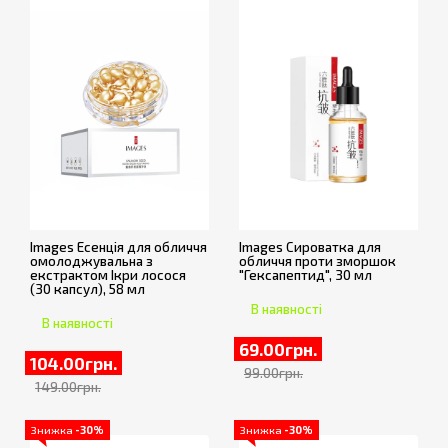
Images Есенція для обличчя
Images Сироватка для
омолоджувальна з
обличчя проти зморшок
екстрактом Ікри лосося
"Гексапептид", 30 мл
(30 капсул), 58 мл
В наявності
В наявності
69.00грн.
104.00грн.
99.00грн.
149.00грн.
Знижка
-30%
Знижка
-30%