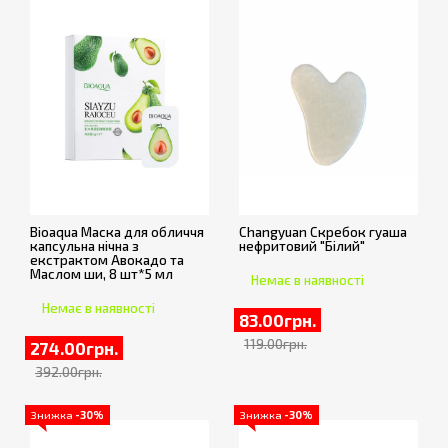
Bioaqua Маска для обличчя
Changyuan Скребок гуаша
капсульна нічна з
нефритовий "Білий"
екстрактом Авокадо та
Маслом ши, 8 шт*5 мл
Немає в наявності
Немає в наявності
83.00грн.
119.00грн.
274.00грн.
392.00грн.
Знижка
-30%
Знижка
-30%