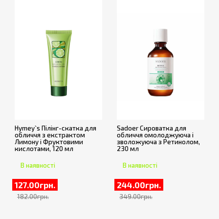
Hymey`s Пілінг-скатка для
Sadoer Сироватка для
обличчя з екстрактом
обличчя омолоджуюча і
Лимону і Фруктовими
зволожуюча з Ретинолом,
кислотами, 120 мл
230 мл
В наявності
В наявності
127.00грн.
244.00грн.
182.00грн.
349.00грн.