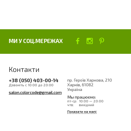
МИ У СОЦ.МЕРЕЖАХ
Контакти
+38 (050) 403-00-14
пр. Героїв Харкова, 210
Харків
, 61082
Дзвоніть с 10:00 до 20:00
Україна
salon.colorcode@gmail.com
Мы працюємо:
пт-ср:
10:00 — 20:00
чтв:
вихідний
Показати на мапі