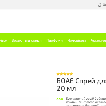
О
кіяж
Захист від сонця
Парфуми
Чоловікам
Аксесуа
BOAE Спрей для
20 мл
Ефективний засіб додатк
яснами. Миттєво освіжає
зростанню бактерій, запо