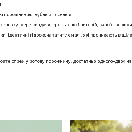
л
ою порожниною, зубами і яснами.
 запаху, перешкоджає зростанню бактерій, запобігає виник
ки, ідентичні гідроксиапатиту емалі, які проникають в щіл
йте спрей у ротову порожнину, достатньо одного-двох нат