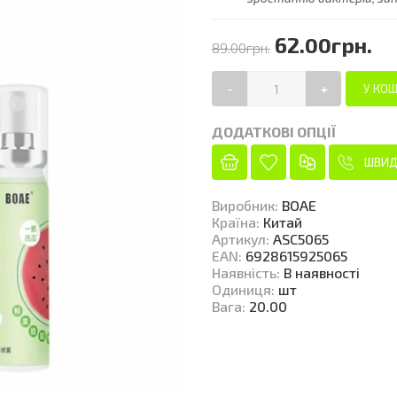
62.00грн.
89.00грн.
-
+
ДОДАТКОВІ ОПЦІЇ
ШВИД
Виробник
:
BOAE
Країна
:
Китай
Артикул
:
ASC5065
EAN
:
6928615925065
Наявність
:
В наявності
Одиниця
:
шт
Вага
:
20.00