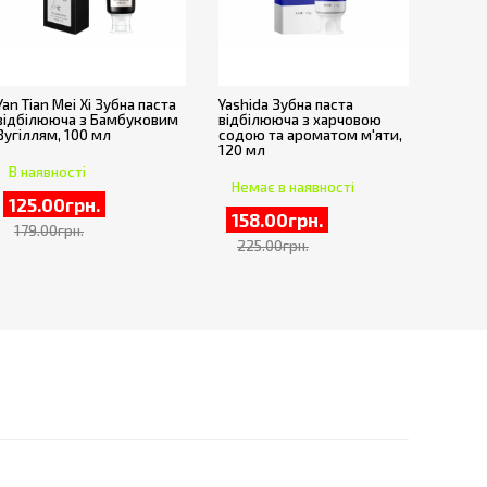
Yan Tian Mei Xi Зубна паста
Yashida Зубна паста
відбілююча з Бамбуковим
відбілююча з харчовою
Вугіллям, 100 мл
содою та ароматом м'яти,
120 мл
В наявності
Немає в наявності
125.00грн.
158.00грн.
179.00грн.
225.00грн.