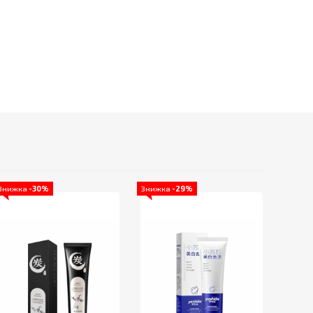
Знижка
-30%
Знижка
-29%