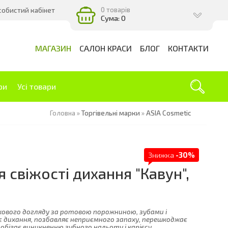
0 товарів
собистий кабінет
Сума: 0
МАГАЗИН
САЛОН КРАСИ
БЛОГ
КОНТАКТИ
ри
Усі товари
Головна
»
Торгівельні марки
»
ASIA Cosmetic
Знижка
-30%
 свіжості дихання "Кавун",
ового догляду за ротовою порожниною, зубами і
 дихання, позбавляє неприємного запаху, перешкоджає
бігає виникненню зубного нальоту і карієсу.