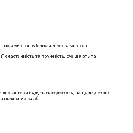
оптишами і загрубілими ділянками стоп.
її еластичність та пружність, очищають та
івші клітини будуть скатуватись, на цьому етапі
о поживний засіб.