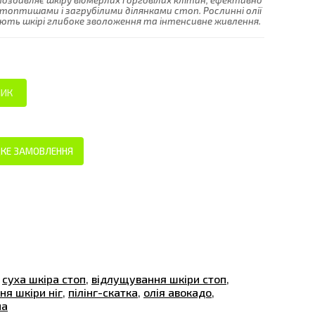
озбавляє шкіру відмерлих і орговілих клітин, ефективно
топтишами і загрубілими ділянками стоп. Рослинні олії
ують шкірі глибоке зволоження та інтенсивне живлення.
КЕ ЗАМОВЛЕННЯ
,
суха шкіра стоп
,
відлущування шкіри стоп
,
я шкіри ніг
,
пілінг-скатка
,
олія авокадо
,
ua