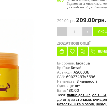
Пілінг-скатка ретельно п
бореться із мозолями, на
у складі засобу забезпеч
209.00грн.
299.00грн.
-
+
ДОДАТКОВІ ОПЦІЇ
ШВИД
Виробник
:
Bioaqua
Країна
:
Китай
Артикул
:
ASC6036
EAN
:
6942349743696
Наявність
:
В наявності
Одиниця
:
шт
Вага
:
180.00
Теги:
пілінг для ніг
,
олія ши
догляд за стопами
,
очищенн
натоптиші та мозолі
,
Bioaq