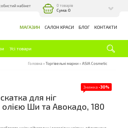
0 товарів
собистий кабінет
Сума: 0
МАГАЗИН
САЛОН КРАСИ
БЛОГ
КОНТАКТИ
ри
Усі товари
Головна
»
Торгівельні марки
»
ASIA Cosmetic
Знижка
-30%
-скатка для ніг
 олією Ши та Авокадо, 180