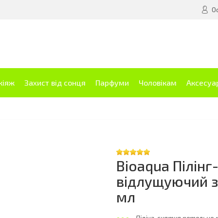
О
кіяж
Захист від сонця
Парфуми
Чоловікам
Аксесуа
Bioaqua Пілінг
відлущуючий з
мл