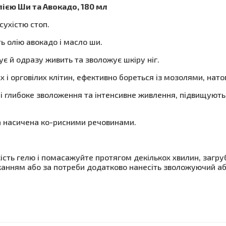
лією Ши та Авокадо, 180 мл
сухістю стоп.
ь олію авокадо і масло ши.
є й одразу живить та зволожує шкіру ніг.
х і орговілих клітин, ефективно бореться із мозолями, нат
і глибоке зволоження та інтенсивне живлення, підвищують 
та насичена ко-рисними речовинами.
кість гелю і помасажуйте протягом декількох хвилин, загруб
жанням або за потреби додатково нанесіть зволожуючий аб