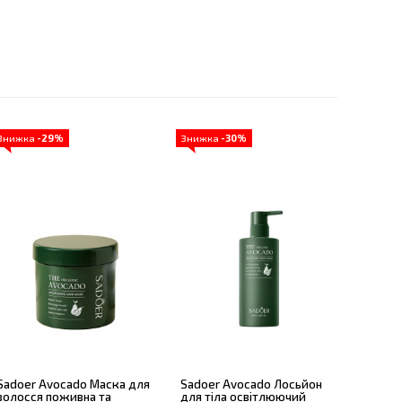
Знижка
-29%
Знижка
-30%
Sadoer Avocado Маска для
Sadoer Avocado Лосьйон
волосся поживна та
для тіла освітлюючий