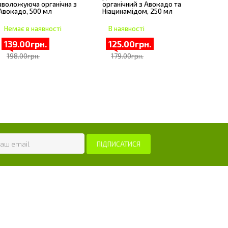
зволожуюча органічна з
органічний з Авокадо та
Авокадо, 500 мл
Ніацинамідом, 250 мл
Немає в наявності
В наявності
139.00грн.
125.00грн.
198.00грн.
179.00грн.