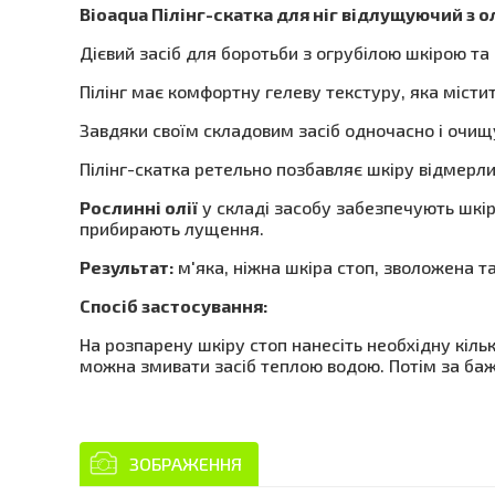
Bioaqua Пілінг-скатка для ніг відлущуючий з о
Дієвий засіб для боротьби з огрубілою шкірою та 
Пілінг має комфортну гелеву текстуру, яка містит
Завдяки своїм складовим засіб одночасно і очищу
Пілінг-скатка ретельно позбавляє шкіру відмерли
Рослинні олії
у складі засобу забезпечують шкір
прибирають лущення.
Результат:
м'яка, ніжна шкіра стоп, зволожена 
Спосіб застосування:
На розпарену шкіру стоп нанесіть необхідну кіль
можна змивати засіб теплою водою. Потім за ба
ЗОБРАЖЕННЯ