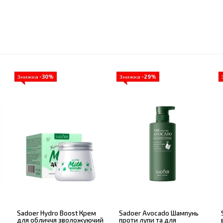
Знижка
-30%
Знижка
-29%
Sadoer Hydro Boost Крем
Sadoer Avocado Шампунь
для обличчя зволожуючий
проти лупи та для