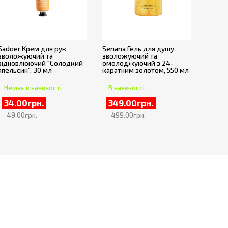
Sadoer Крем для рук
Senana Гель для душу
зволожуючий та
зволожуючий та
відновлюючий "Солодкий
омолоджуючий з 24-
апельсин", 30 мл
каратним золотом, 550 мл
Немає в наявності
В наявності
34.00грн.
349.00грн.
49.00грн.
499.00грн.