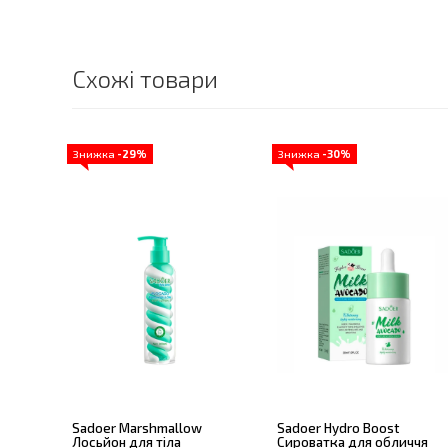
Схожі товари
Знижка
-29%
Знижка
-30%
Sadoer Marshmallow
Sadoer Hydro Boost
Лосьйон для тіла
Сироватка для обличчя