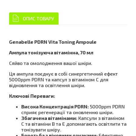
ОПИС ТОВАРУ
Genabelle PDRN Vita Toning Ampoule
Ампула тонізуюча вітамінна, 70 мл
Сяйво та омолодження вашої шкіри.
Ця ампула поєднує в собі синергетичний ефект
5000ppm PDRN та капсул з вітаміном C для
відновлення та освітлення шкіри.
Ключові Переваги:
Висока Концентрація PDRN:
5000ppm PDRN
сприяє регенерації та оновленню шкіри.
Збагачена вітамінами:
Капсули з вітаміном
C та вітаміни B та E допомагають освітлити та
тонізувати шкіру.
Боротьба з віковими ознаками:
Ефективно