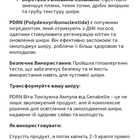
зменшує плями, темні точки, дрібні зморшки
та грубу текстуру шкіри.
PDRN (Polydeoxyribonucleotide)
є потужним
інгредієнтом, який отримують з ДНК лосося,
здатним стимулювати регенерацію клітин та
оновлення шкіри. Він ефективно заспокоює та
омолоджує шкіру, роблячи її більш здоровою та
молодшою.
Безпечне Використання:
Пройшла гіпоалергенні
тести, що забезпечує безпеку та м'якість
використання навіть для чутливої шкіри.
Трансформуйте вашу шкіру:
PDRN Віта Тонізуюча Ампула від Genabelle - це не
лише зволожуючий продукт, але й комплексне
рішення для освітлення та омолодження шкіри,
надаючи їй здорове сяйво та молодість.
Як використовувати:
Струсіть продукт, а потім капніть 2-3 краплі прямо