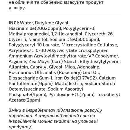
на обличчя та обережно вмасуйте продукт
у шкіру.
INCI:
Water, Butylene Glycol,
Niacinamide(20020ppm), Polyglycerin-3,
Methylpropanediol, 1,2-Hexanediol, Glycereth-26,
Glycerin, Mannitol, Sodium DNA(5000ppm),
Polyglyceryl-10 Laurate, Microcrystalline Cellulose,
Acrylates/C10-30 Alkyl Acrylate Crosspolymer,
Ammonium Acryloyldimethyltaurate/VP Copolymer,
Arginine, Zea Mays (Corn) Starch, Ethylhexylglycerin,
Allantoin, Caprylyl Glycol, Mica, Adenosine,
Rosmarinus Officinalis (Rosemary) Leaf Oil,
Biosaccharide Gum-1, Iron Oxide(CI 77492), Calcium
Pantothenate(9ppm), Maltodextrin, Sodium Starch
Octenylsuccinate, Sodium Ascorbyl
Phosphate(4ppm), Pyridoxine HCL(2ppm), Tocopheryl
Acetate(2ppm)
Зміни в інгредієнтах підлягають розсуду
виробника. Актуальний повний список
інгредієнтів можна знайти на упаковці
продукту.