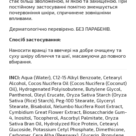
стає більш зволоженою, м’якою та захищеною. При
постійному застосуванні помітно зменшується
почервоніння шкіри, спричинене зовнішніми
впливами.
Дерматологічно перевірено. БЕЗ ПАРАБЕНІВ.
Спосіб застосування:
Наносити вранці та ввечері на добре очищену та
суху шкіру обличчя та шиї, масажуючи до повного
вбирання.
INCI:
Aqua (Water), C12-15 Alkyl Benzoate, Cetearyl
Alcohol, Cocos Nucifera Oil (Cocos Nucifera (Coconut)
Oil), Hydrogenated Polyisobutene, Butylene Glycol,
Panthenol, Oleyl Erucate, Oryza Sativa Starch (Oryza
Sativa (Rice) Starch), Peg-100 Stearate, Glyceryl
Stearate, Bisabolol, Nelumbo Nucifera Root Extract,
Cymbidium Great Flower Extract, Biosaccharide Gum-
4, Inositol, Tocopherol, Ascorbyl Palmitate, Oryza
Sativa Bran Oil, Hydrolyzed Rice Protein, Cetearyl
Glucoside, Potassium Cetyl Phosphate, Dimethicone,
Carbomer, Cera Alba (Beeswax), Glycerin, Propylene