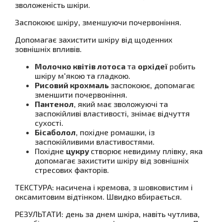
зволоженість шкіри.
Заспокоює шкіру, зменшуючи почервоніння.
Допомагає захистити шкіру від щоденних
зовнішніх впливів.
Молочко квітів лотоса
та
орхідеї
робить
шкіру м'якою та гладкою.
Рисовий крохмаль
заспокоює, допомагає
зменшити почервоніння.
Пантенол
, який має зволожуючі та
заспокійливі властивості, знімає відчуття
сухості.
Бісаболол
, похідне ромашки, із
заспокійливими властивостями.
Похідне
цукру
створює невидиму плівку, яка
допомагає захистити шкіру від зовнішніх
стресових факторів.
ТЕКСТУРА: насичена і кремова, з шовковистим і
оксамитовим відтінком. Швидко вбирається.
РЕЗУЛЬТАТИ: день за днем ​​шкіра, навіть чутлива,