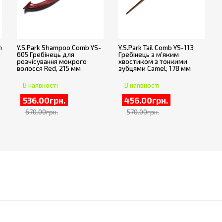
h
Y.S.Park Shampoo Comb YS-
Y.S.Park Tail Comb YS-113
605 Гребінець для
Гребінець з м'яким
розчісування мокрого
хвостиком з тонкими
волосся Red, 215 мм
зубцями Camel, 178 мм
В наявності
В наявності
536.00грн.
456.00грн.
670.00грн.
570.00грн.