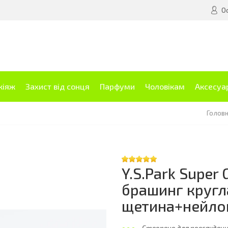
О
кіяж
Захист від сонця
Парфуми
Чоловікам
Аксесуа
Голов
Y.S.Park Super
брашинг кругл
щетина+нейлон