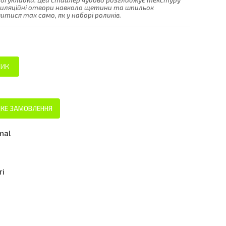
ої укладки. Цей стайлер чудово розгладжує текстуру
тиляційні отвори навколо щетини та шпильок
тися так само, як у наборі роликів.
КЕ ЗАМОВЛЕННЯ
onal
ті