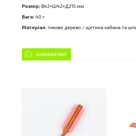
Розмір:
В42×Ш42×Д215 мм
Вага:
40 г
Матеріал:
тикове дерево / щетина кабана та шпи
ЗОБРАЖЕННЯ