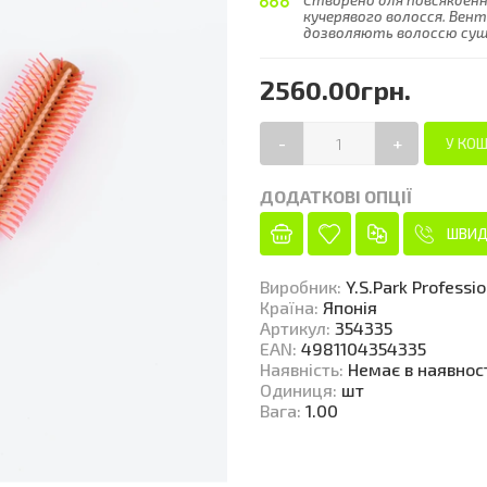
Створено для повсякденн
кучерявого волосся. Вен
дозволяють волоссю суши
2560.00грн.
-
+
ДОДАТКОВІ ОПЦІЇ
ШВИД
Виробник
:
Y.S.Park Professi
Країна
:
Японія
Артикул
:
354335
EAN
:
4981104354335
Наявність
:
Немає в наявнос
Одиниця
:
шт
Вага
:
1.00