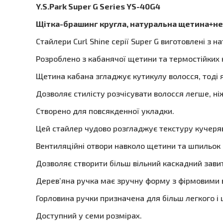
Y.S.Park Super G Series YS-40G4
Щітка-брашинг кругла, натуральна щетина+ней
Стайлери Curl Shine серії Super G виготовлені з 
Розроблено з кабанячої щетини та термостійких 
Щетина кабана згладжує кутикулу волосся, тоді я
Дозволяє стилісту розчісувати волосся легше, ні
Створено для повсякденної укладки.
Цей стайлер чудово розгладжує текстуру кучеряв
Вентиляційні отвори навколо щетини та шпильок 
Дозволяє створити більш вільний каскадний зави
Дерев’яна ручка має зручну форму з фірмовими 
Горловина ручки призначена для більш легкого і
Доступний у семи розмірах.