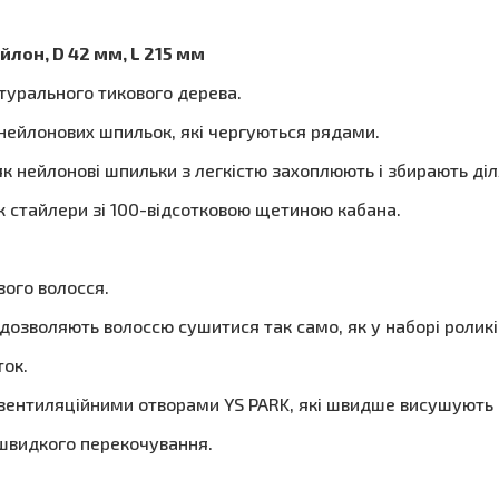
лон, D 42 мм, L 215 мм
натурального тикового дерева.
нейлонових шпильок, які чергуються рядами.
к нейлонові шпильки з легкістю захоплюють і збирають діл
ж стайлери зі 100-відсотковою щетиною кабана.
ого волосся.
дозволяють волоссю сушитися так само, як у наборі роликі
ток.
вентиляційними отворами YS PARK, які швидше висушують 
 швидкого перекочування.