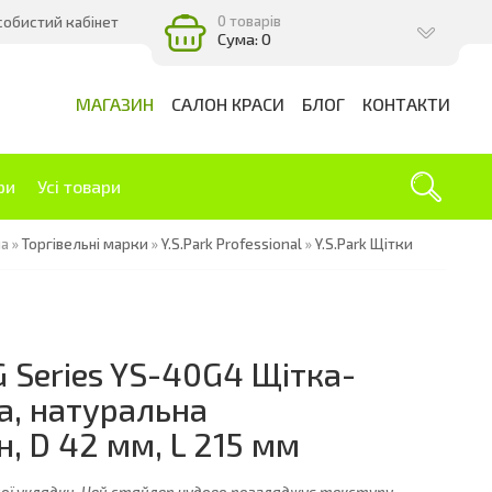
0 товарів
собистий кабінет
Сума: 0
МАГАЗИН
САЛОН КРАСИ
БЛОГ
КОНТАКТИ
ри
Усі товари
на
»
Торгівельні марки
»
Y.S.Park Professional
»
Y.S.Park Щітки
 G Series YS-40G4 Щітка-
а, натуральна
, D 42 мм, L 215 мм