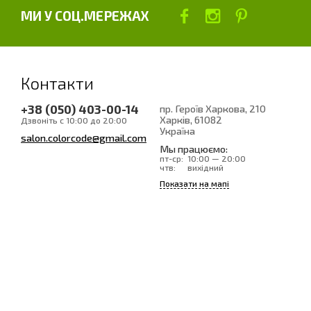
МИ У СОЦ.МЕРЕЖАХ
Контакти
+38 (050) 403-00-14
пр. Героїв Харкова, 210
Харків
, 61082
Дзвоніть с 10:00 до 20:00
Україна
salon.colorcode@gmail.com
Мы працюємо:
пт-ср:
10:00 — 20:00
чтв:
вихідний
Показати на мапі