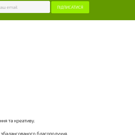
ня та креативу.
я збалансованого благополуччя.