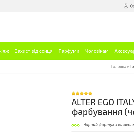
О
кіяж
Захист від сонця
Парфуми
Чоловікам
Аксесуа
Головна
»
То
ALTER EGO ITA
фарбування (ч
Чорний фартух з кишеням