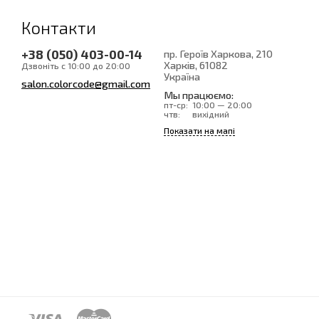
Контакти
+38 (050) 403-00-14
пр. Героїв Харкова, 210
Харків
, 61082
Дзвоніть с 10:00 до 20:00
Україна
salon.colorcode@gmail.com
Мы працюємо:
пт-ср:
10:00 — 20:00
чтв:
вихідний
Показати на мапі