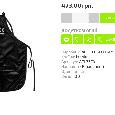
473.00грн.
-
+
ДОДАТКОВІ ОПЦІЇ
ШВИД
Виробник
:
ALTER EGO ITALY
Країна
:
Італія
Артикул
:
AEI 3374
Наявність
:
В наявності
Одиниця
:
шт
Вага
:
1.00