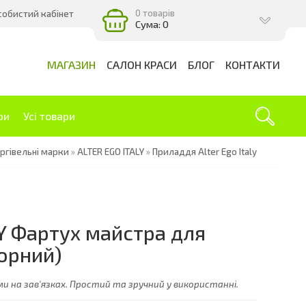
0 товарів
собистий кабінет
Сума: 0
МАГАЗИН
САЛОН КРАСИ
БЛОГ
КОНТАКТИ
ри
Усі товари
ргівельні марки
»
ALTER EGO ITALY
»
Приладдя Alter Ego Italy
LY Фартух майстра для
орний)
и на зав'язках. Простий та зручний у використанні.