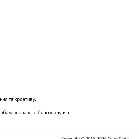
ня та креативу.
я збалансованого благополуччя.
Copyright © 2016-2026 Color Code.